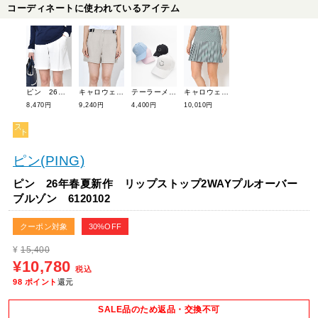
コーディネートに使われているアイテム
ピン 26年春夏新作 全方向ストレッチドライタッチリップストップショートパンツ 6132400
キャロウェイ 26年春夏新作 8WAYストレッチ麻ライクショートパンツ C26127201
テーラーメイドゴルフ 26年春夏新作 サークルロゴキャップ TL702
キャロウェイ 26年春夏新作 ストレッチチェックプリーツスカート C26128203
8,470円
9,240円
4,400円
10,010円
ピン(PING)
ピン 26年春夏新作 リップストップ2WAYプルオーバー
ブルゾン 6120102
クーポン対象
30%OFF
¥
15,400
¥10,780
税込
98
ポイント
還元
SALE品のため返品・交換不可