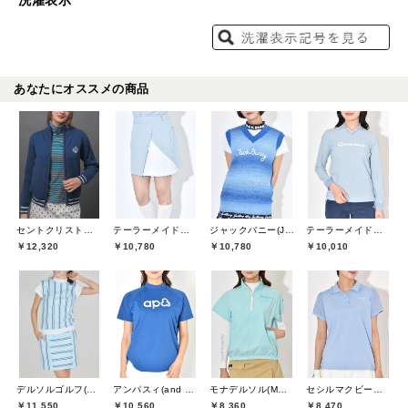
洗濯表示
あなたにオススメの商品
セントクリストファーゴルフ(St.ChristopherGolf)
テーラーメイドゴルフ(TaylorMade Golf)
ジャックバニー(Jack Bunny)
テーラーメイドゴルフ(TaylorMade Golf)
￥12,320
￥10,780
￥10,780
￥10,010
デルソルゴルフ(DELSOL GOLF)
アンパスィ(and per se)
モナデルソル(MONA DELSOL)
セシルマクビーグリーン(CECIL McBEE green)
￥11,550
￥10,560
￥8,360
￥8,470