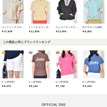
パシフィックゴルフクラブ(Pacific GOLF CLUB)
トミーヒルフィガーゴルフ(TOMMY HILFIGER GOLF)
ニューバランスゴルフ(New Balance Golf)
モナデルソル(MONA DELSOL)
￥17,600
￥11,858
￥13,090
￥8,360
この商品と同じブランドランキング
ピン(PING)
ピン(PING)
ピン(PING)
ピン(PING)
￥8,470
￥6,160
￥7,700
￥6,160
OFFICIAL SNS