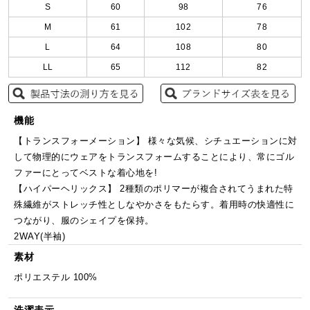
S
60
98
76
M
61
102
78
L
64
108
80
LL
65
112
82
機能
【トランスフォーメーション】 様々な気候、シチュエーションに対
して物理的にウェアをトランスフォームすることにより、常にゴル
ファーにとってベストな着心地を!
【ハイパーヘリックス】 2種類のポリマーが複合されてうまれた特
殊繊維がストレッチ性としなやかさをもたらす。着用時の快適性に
つながり、服のシェイプを保持。
2WAY(半袖)
素材
ポリエステル 100%