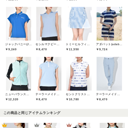
ジャックバニー(Jack Bunny)
セシルマクビーグリーン(CECIL McBEE green)
トミーヒルフィガーゴルフ(TOMMY HILFIGER GOLF)
アダバット(adabat)
￥9,240
￥8,470
￥11,550
￥9,724
ニューバランスゴルフ(New Balance Golf)
テーラーメイドゴルフ(TaylorMade Golf)
セントクリストファーゴルフ(St.ChristopherGolf)
テーラーメイドゴルフ(TaylorMade Golf)
￥12,320
￥8,470
￥10,780
￥8,470
この商品と同じアイテムランキング