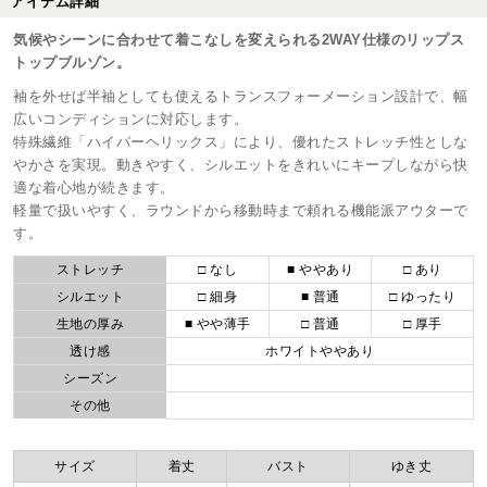
アイテム詳細
気候やシーンに合わせて着こなしを変えられる2WAY仕様のリップス
トップブルゾン。
袖を外せば半袖としても使えるトランスフォーメーション設計で、幅
広いコンディションに対応します。
特殊繊維「ハイパーヘリックス」により、優れたストレッチ性としな
やかさを実現。動きやすく、シルエットをきれいにキープしながら快
適な着心地が続きます。
軽量で扱いやすく、ラウンドから移動時まで頼れる機能派アウターで
す。
ストレッチ
□ なし
■ ややあり
□ あり
シルエット
□ 細身
■ 普通
□ ゆったり
生地の厚み
■ やや薄手
□ 普通
□ 厚手
透け感
ホワイトややあり
シーズン
その他
サイズ
着丈
バスト
ゆき丈