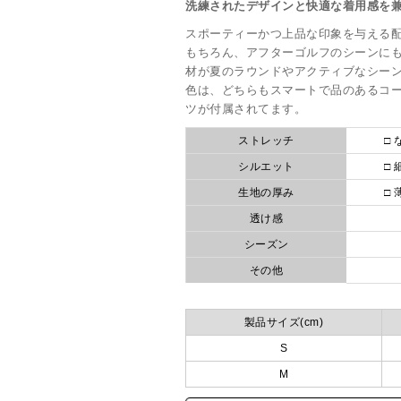
洗練されたデザインと快適な着用感を
スポーティーかつ上品な印象を与える
もちろん、アフターゴルフのシーンに
材が夏のラウンドやアクティブなシーン
色は、どちらもスマートで品のあるコ
ツが付属されてます。
ストレッチ
□ 
シルエット
□ 
生地の厚み
□ 
透け感
シーズン
その他
製品サイズ(cm)
S
M