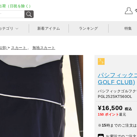
出荷（日祝を除く）
カテゴリ
新着アイテム
ランキング
特集
UB)
>
スカート
、
無地スカート
パシフィックゴル
GOLF CLUB)
パシフィックゴルフ
PGL252SKT560OL
¥16,500
税込
150
ポイント
還元
※
15
時までのご注文は
お電話でのご注文