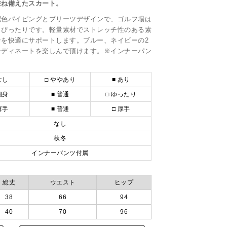
兼ね備えたスカート。
配色パイピングとプリーツデザインで、ゴルフ場は
もぴったりです。軽量素材でストレッチ性のある素
を快適にサポートします。ブルー、ネイビーの2
ーディネートを楽しんで頂けます。※インナーパン
なし
□ ややあり
■ あり
細身
■ 普通
□ ゆったり
薄手
■ 普通
□ 厚手
なし
秋冬
インナーパンツ付属
総丈
ウエスト
ヒップ
38
66
94
40
70
96