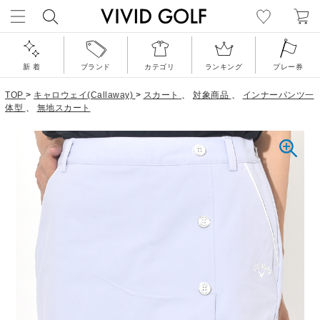
新 着
ブランド
カテゴリ
ランキング
プレー券
TOP
>
キャロウェイ(Callaway)
>
スカート
、
対象商品
、
インナーパンツ一
体型
、
無地スカート