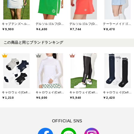
キャプテンズヘルムゴルフ(Captains Helm Golf)
デルソルゴルフ(DELSOL GOLF)
デルソルゴルフ(DELSOL GOLF)
テーラーメイドゴルフ(TaylorMade Golf)
￥9,900
￥4,400
￥7,744
￥8,470
この商品と同じブランドランキング
キャロウェイ(Callaway)
キャロウェイ(Callaway)
キャロウェイ(Callaway)
キャロウェイ(Callaway)
￥1,210
￥6,600
￥5,940
￥2,420
OFFICIAL SNS