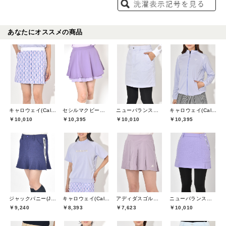
あなたにオススメの商品
キャロウェイ(Callaway)
セシルマクビーグリーン(CECIL McBEE green)
ニューバランスゴルフ(New Balance Golf)
キャロウェイ(Callaway)
￥10,010
￥10,395
￥10,010
￥10,395
ジャックバニー(Jack Bunny)
キャロウェイ(Callaway)
アディダスゴルフ(adidas golf)
ニューバランスゴルフ(New Balance Golf)
￥9,240
￥8,393
￥7,623
￥10,010