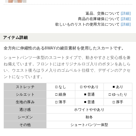
返品、交換について
[詳細]
商品の在庫確保について
[詳細]
欲しいものリストの使用方法について
[詳細]
アイテム詳細
全方向に伸縮性のある8WAYの綾目素材を使用したスカートです。
ショートパンツ一体型のスコートタイプで、動きやすさと安心感を兼
ね備えています。フロントにはオリジナルロゴ入りのボタンをあしら
い、ウエスト後ろはラメ入りのゴムベルト仕様で、デザインのアクセ
ントになっています。
ストレッチ
□ なし
□ ややあり
■ あり
シルエット
□ 細身
■ 普通
□ ゆったり
生地の厚み
□ 薄手
■ 普通
□ 厚手
透け感
ホワイトややあり
シーズン
秋冬
その他
ショートパンツ一体型