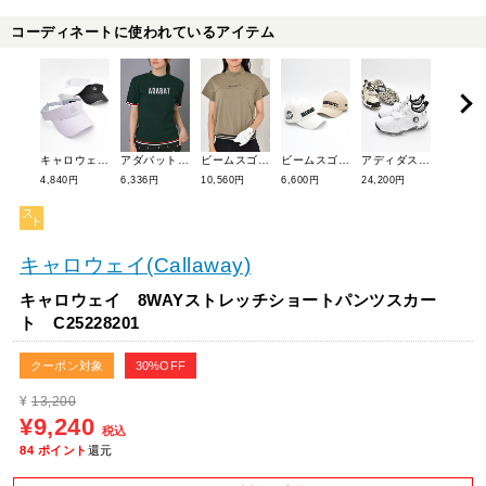
コーディネートに使われているアイテム
キャロウェイ ラインストーンバイザー C25291209
アダバット フロントロゴワイドリブモックニット 119-13862
ビームスゴルフ 半袖裾ラインリブモックネック 83-03-0094-461
ビームスゴルフ カントリークラブロゴキャップ 81-41-1217-444
アディダスゴルフ コードカオス25ミッドボア NQX22
4,840円
6,336円
10,560円
6,600円
24,200円
9,900円
キャロウェイ(Callaway)
キャロウェイ 8WAYストレッチショートパンツスカー
ト C25228201
クーポン対象
30%OFF
¥
13,200
¥9,240
税込
84
ポイント
還元