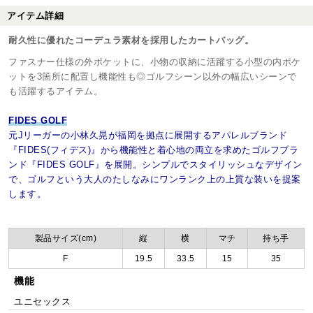
アイテム詳細
耐久性に優れたコーデュラ素材を採用したカートバッグ。
ファスナー仕様の外ポケットに、小物の収納に活躍する小型の内ポケ
ットを3箇所に配置し機能性も◎ゴルフシーン以外の幅広いシーンで
も活躍するアイテム。
FIDES GOLF
元Jリーガーの小林久晃が福岡を拠点に展開するアパレルブランド
『FIDES(フィデス)』から機能性と着心地の両立を求めたゴルフブラ
ンド『FIDES GOLF』を展開。シンプルでスタイリッシュなデザイン
で、ゴルフという大人のたしなみにワンランク上の上質な装いを提案
します。
製品サイズ(cm)
縦
横
マチ
持ち手
F
19.5
33.5
15
35
機能
ユニセックス