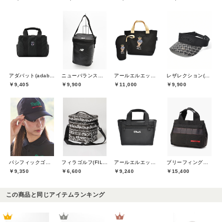
アダバット(adabat)
ニューバランスゴルフ(New Balance Golf)
アールエルエックスゴルフ(RLX GOLF)
レザレクション(Resurrection)
￥9,405
￥9,900
￥11,000
￥9,900
パシフィックゴルフクラブ(Pacific GOLF CLUB)
フィラゴルフ(FILA GOLF)
アールエルエックスゴルフ(RLX GOLF)
ブリーフィングゴルフ(BRIEFING GOLF)
￥9,350
￥6,600
￥9,240
￥15,400
この商品と同じアイテムランキング