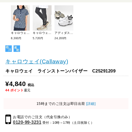
キャロウェイ ジオメトリックプリントオニカノコ半袖シャツ C25234201
キャロウェイ UVレギンス C25198206
アディダスゴルフ コードカオス25ミッドボア NQX22
8,393円
5,720円
24,200円
キャロウェイ(Callaway)
キャロウェイ ラインストーンバイザー C25291209
¥4,840
税込
44
ポイント
還元
15時までのご注文は即日出荷
[詳細]
お電話でのご注文（代金引換のみ）
0120-99-3231
受付：10時～17時（土日祝除く）