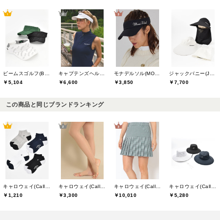
ビームスゴルフ(BEAMS GOLF)
キャプテンズヘルムゴルフ(Captains Helm Golf)
モナデルソル(MONA DELSOL)
ジャックバニー(Jack Bunny)
￥5,104
￥6,600
￥3,850
￥7,700
この商品と同じブランドランキング
キャロウェイ(Callaway)
キャロウェイ(Callaway)
キャロウェイ(Callaway)
キャロウェイ(Callaway)
￥1,210
￥3,300
￥10,010
￥5,280