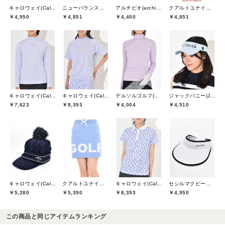
キャロウェイ(Callaway)
ニューバランスゴルフ(New Balance Golf)
アルチビオ(archivio)
クアルトユナイテッド(CUARTO UNITED)
￥4,950
￥4,851
￥4,400
￥4,851
キャロウェイ(Callaway)
キャロウェイ(Callaway)
デルソルゴルフ(DELSOL GOLF)
ジャックバニー(Jack Bunny)
￥7,623
￥8,393
￥4,004
￥4,510
キャロウェイ(Callaway)
クアルトユナイテッド(CUARTO UNITED)
キャロウェイ(Callaway)
セシルマクビーグリーン(CECIL McBEE green)
￥5,280
￥5,390
￥8,393
￥4,950
この商品と同じアイテムランキング