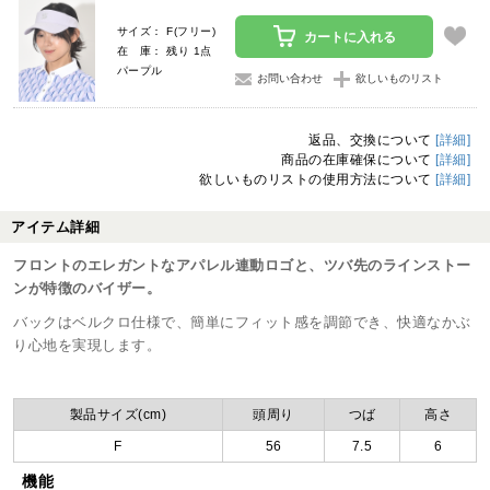
サイズ： F(フリー)
カートに入れる
在 庫： 残り 1点
パープル
お問い合わせ
欲しいものリスト
返品、交換について
[詳細]
商品の在庫確保について
[詳細]
欲しいものリストの使用方法について
[詳細]
アイテム詳細
フロントのエレガントなアパレル連動ロゴと、ツバ先のラインストー
ンが特徴のバイザー。
バックはベルクロ仕様で、簡単にフィット感を調節でき、快適なかぶ
り心地を実現します。
製品サイズ(cm)
頭周り
つば
高さ
F
56
7.5
6
機能