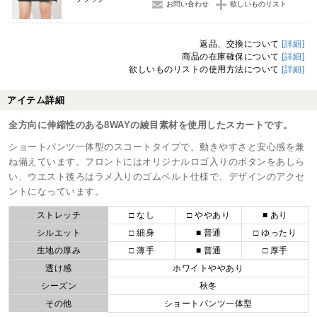
お問い合わせ
欲しいものリスト
返品、交換について
[詳細]
商品の在庫確保について
[詳細]
欲しいものリストの使用方法について
[詳細]
アイテム詳細
全方向に伸縮性のある8WAYの綾目素材を使用したスカートです。
ショートパンツ一体型のスコートタイプで、動きやすさと安心感を兼
ね備えています。フロントにはオリジナルロゴ入りのボタンをあしら
い、ウエスト後ろはラメ入りのゴムベルト仕様で、デザインのアクセ
ントになっています。
ストレッチ
□ なし
□ ややあり
■ あり
シルエット
□ 細身
■ 普通
□ ゆったり
生地の厚み
□ 薄手
■ 普通
□ 厚手
透け感
ホワイトややあり
シーズン
秋冬
その他
ショートパンツ一体型