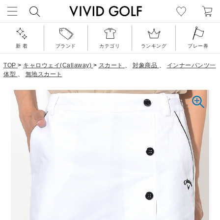
新 着
ブランド
カテゴリ
ランキング
プレー券
TOP
>
キャロウェイ(Callaway)
>
スカート
、
対象商品
、
インナーパンツ一
体型
、
無地スカート