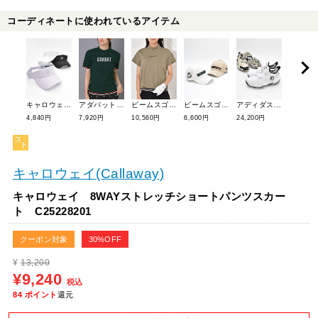
コーディネートに使われているアイテム
キャロウェイ ラインストーンバイザー C25291209
アダバット フロントロゴワイドリブモックニット 119-13862
ビームスゴルフ 半袖裾ラインリブモックネック 83-03-0094-461
ビームスゴルフ カントリークラブロゴキャップ 81-41-1217-444
アディダスゴルフ コードカオス25ミッドボア NQX22
4,840円
7,920円
10,560円
6,600円
24,200円
9,900円
キャロウェイ(Callaway)
キャロウェイ 8WAYストレッチショートパンツスカー
ト C25228201
クーポン対象
30%OFF
¥
13,200
¥9,240
税込
84
ポイント
還元