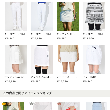
キャロウェイ(Callaway)
キャロウェイ(Callaway)
キャプテンズヘルムゴルフ(Captains Helm Golf)
キャロウェイ(Callaway)
￥9,240
￥10,010
￥9,900
￥11,550
サンディ(Sandie)
アンパスィ(and per se)
テーラーメイドゴルフ(TaylorMade Golf)
ピン(PING)
￥10,010
￥9,900
￥10,780
￥9,240
この商品と同じアイテムランキング