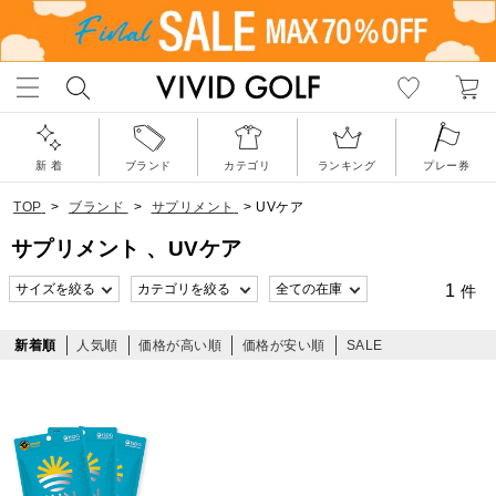
新 着
ブランド
カテゴリ
ランキング
プレー券
TOP
>
ブランド
>
サプリメント
>
UVケア
サプリメント 、UVケア
1
件
新着順
人気順
価格が高い順
価格が安い順
SALE