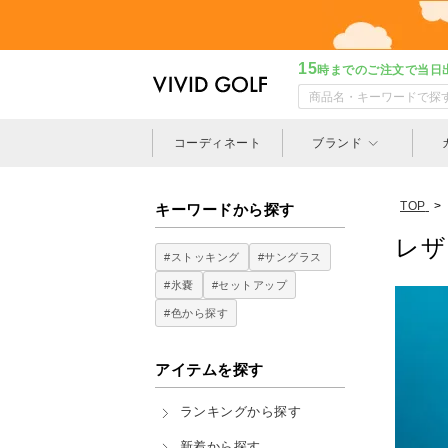
15
時までのご注文で当日
コーディネート
ブランド
TOP
>
キーワードから探す
レザ
#ストッキング
#サングラス
#氷嚢
#セットアップ
#色から探す
アイテムを探す
ランキングから探す
新着から探す