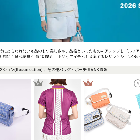
行にとらわれない名品のもつ美しさや、品格といったものをアレンジしゴルフア
も街にも違和感無く街に馴染む、上品なアイテムを提案するレザレクション(Resurre
ション(Resurrection) 、その他バッグ・ポーチ RANKING