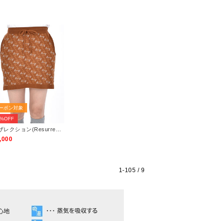
ーポン対象
3%OFF
レザレクション(Resurrection)
,000
1-
105
/ 9