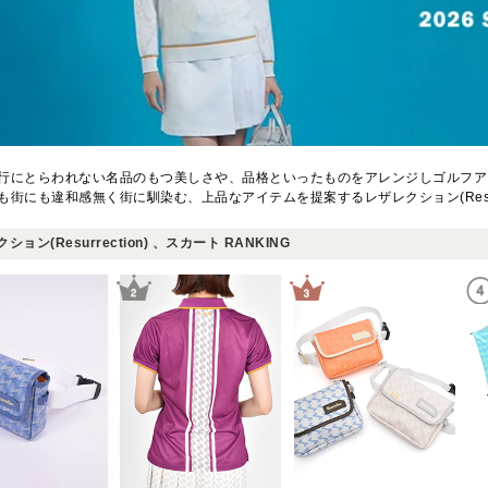
行にとらわれない名品のもつ美しさや、品格といったものをアレンジしゴルフア
も街にも違和感無く街に馴染む、上品なアイテムを提案するレザレクション(Resurre
ション(Resurrection) 、スカート RANKING