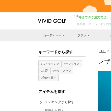
15
時までのご注文で当日
コーディネート
ブランド
TOP
>
キーワードから探す
レザレ
#ストッキング
#サングラス
#氷嚢
#セットアップ
#色から探す
アイテムを探す
ランキングから探す
新着から探す