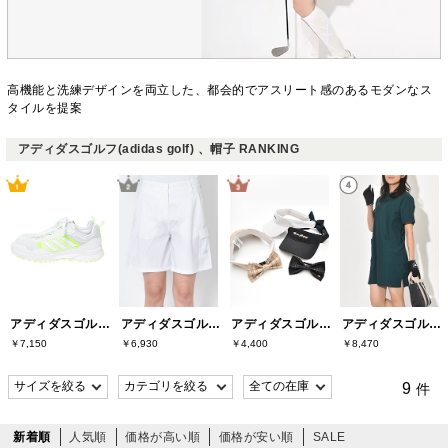
高機能と洗練デザインを両立した、都会的でアスリート感のあるモダンなス
タイルを提案
アディダスゴルフ(adidas golf) 、帽子 RANKING
アディダスゴルフ(adidas golf)
アディダスゴルフ(adidas golf)
アディダスゴルフ(adidas golf)
アディダスゴルフ(adidas golf)
￥7,150
￥6,930
￥4,400
￥8,470
9
件
新着順
人気順
価格が高い順
価格が安い順
SALE