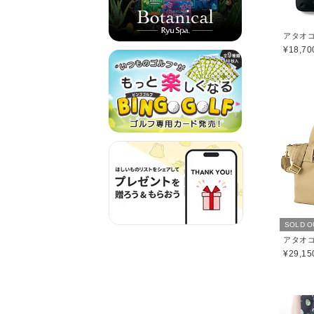
¥18,70
SOLD O
¥29,15