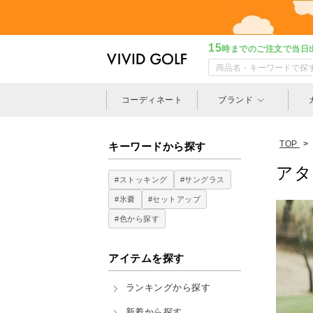
15
時までのご注文で当日
コーディネート
ブランド
TOP
>
キーワードから探す
アタ
#ストッキング
#サングラス
#氷嚢
#セットアップ
#色から探す
アイテムを探す
ランキングから探す
新着から探す