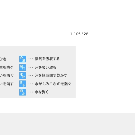
1-
105
/ 28