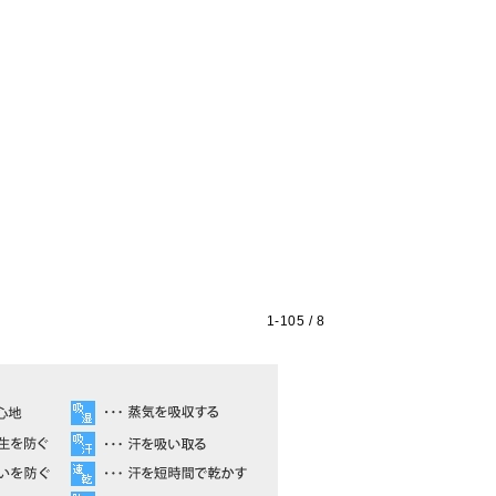
1-
105
/ 8