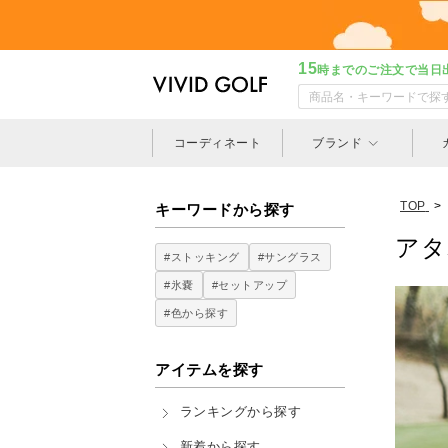
15
時までのご注文で当日
コーディネート
ブランド
TOP
>
キーワードから探す
アタ
#ストッキング
#サングラス
#氷嚢
#セットアップ
#色から探す
アイテムを探す
ランキングから探す
新着から探す