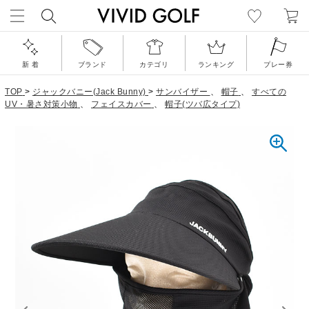
新 着
ブランド
カテゴリ
ランキング
プレー券
TOP
>
ジャックバニー(Jack Bunny)
>
サンバイザー
、
帽子
、
すべての
UV・暑さ対策小物
、
フェイスカバー
、
帽子(ツバ広タイプ)