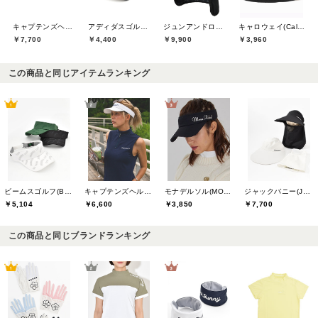
キャプテンズヘルムゴルフ(Captains Helm Golf)
アディダスゴルフ(adidas golf)
ジュンアンドロペ(JUN&ROPE)
キャロウェイ(Callaway)
￥7,700
￥4,400
￥9,900
￥3,960
この商品と同じアイテムランキング
ビームスゴルフ(BEAMS GOLF)
キャプテンズヘルムゴルフ(Captains Helm Golf)
モナデルソル(MONA DELSOL)
ジャックバニー(Jack Bunny)
￥5,104
￥6,600
￥3,850
￥7,700
この商品と同じブランドランキング