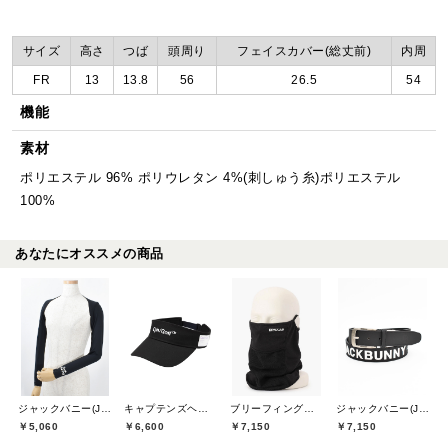
サイズ
高さ
つば
頭周り
フェイスカバー(総丈前)
内周
FR
13
13.8
56
26.5
54
機能
素材
ポリエステル 96% ポリウレタン 4%(刺しゅう糸)ポリエステル
100%
あなたにオススメの商品
ジャックバニー(Jack Bunny)
キャプテンズヘルムゴルフ(Captains Helm Golf)
ブリーフィングゴルフ(BRIEFING GOLF)
ジャックバニー(Jack Bunny)
￥5,060
￥6,600
￥7,150
￥7,150