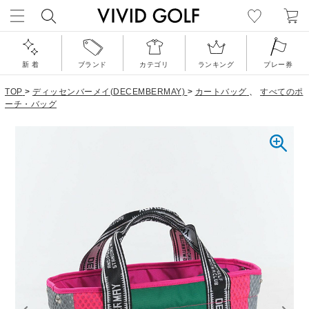
新 着
ブランド
カテゴリ
ランキング
プレー券
TOP
>
ディッセンバーメイ(DECEMBERMAY)
>
カートバッグ
、
すべてのポ
ーチ・バッグ