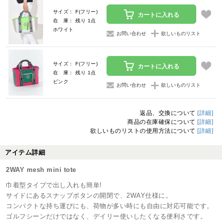
サイズ： F(フリー)
カートに入れる
在 庫： 残り 1点
ホワイト
お問い合わせ
欲しいものリスト
サイズ： F(フリー)
カートに入れる
在 庫： 残り 1点
ピンク
お問い合わせ
欲しいものリスト
返品、交換について
[詳細]
商品の在庫確保について
[詳細]
欲しいものリストの使用方法について
[詳細]
アイテム詳細
2WAY mesh mini tote
巾着型タイプで出し入れも簡単!
サイドにあるスナップボタンの開閉で、2WAY仕様に。
コンパクトな持ち運びにも、荷物が多い時にも自由に対応可能です。
ゴルフシーンだけではなく、デイリー使いしたくなる便利さです。