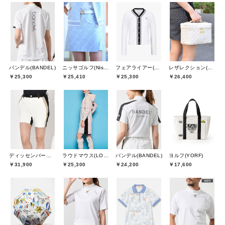
バンデル(BANDEL)
ニッサゴルフ(Nissa Golf)
フェアライアー(Fair Liar)
レザレクション(Resurrection)
￥25,300
￥25,410
￥25,300
￥26,400
ディッセンバーメイ(DECEMBERMAY)
ラウドマウス(LOUDMOUTH)
バンデル(BANDEL)
ヨルフ(YORF)
￥31,900
￥25,300
￥24,200
￥17,600