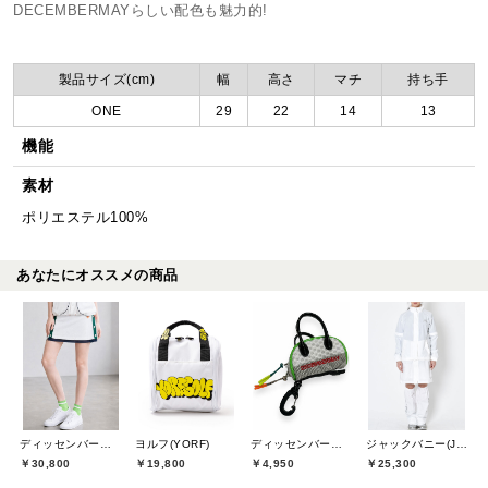
DECEMBERMAYらしい配色も魅力的!
製品サイズ(cm)
幅
高さ
マチ
持ち手
ONE
29
22
14
13
機能
素材
ポリエステル100%
あなたにオススメの商品
ディッセンバーメイ(DECEMBERMAY)
ヨルフ(YORF)
ディッセンバーメイ(DECEMBERMAY)
ジャックバニー(Jack Bunny)
￥30,800
￥19,800
￥4,950
￥25,300