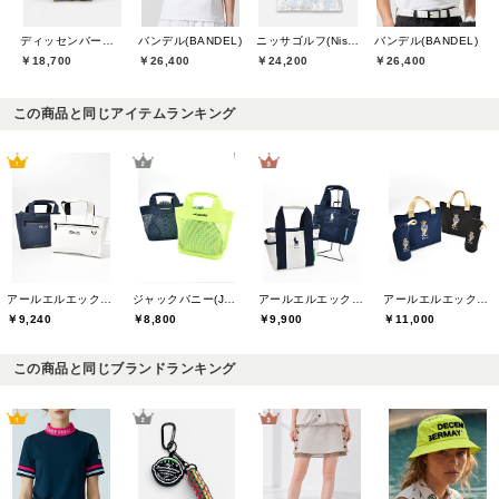
ディッセンバーメイ(DECEMBERMAY)
バンデル(BANDEL)
ニッサゴルフ(Nissa Golf)
バンデル(BANDEL)
￥18,700
￥26,400
￥24,200
￥26,400
この商品と同じアイテムランキング
アールエルエックスゴルフ(RLX GOLF)
ジャックバニー(Jack Bunny)
アールエルエックスゴルフ(RLX GOLF)
アールエルエックスゴルフ(RLX GOLF)
￥9,240
￥8,800
￥9,900
￥11,000
この商品と同じブランドランキング