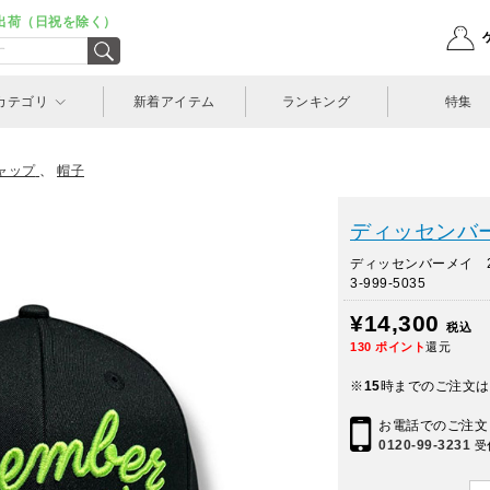
出荷（日祝を除く）
カテゴリ
新着アイテム
ランキング
特集
ャップ
、
帽子
ディッセンバーメ
ディッセンバーメイ 
3-999-5035
¥14,300
税込
130
ポイント
還元
※
15
時までのご注文は
お電話でのご注文
0120-99-3231
受