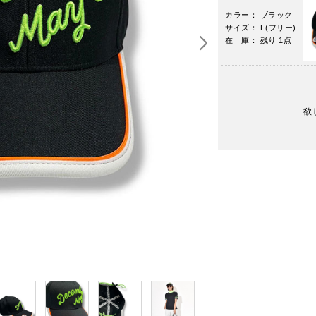
カラー： ブラック
サイズ： F(フリー)
在 庫： 残り 1点
欲