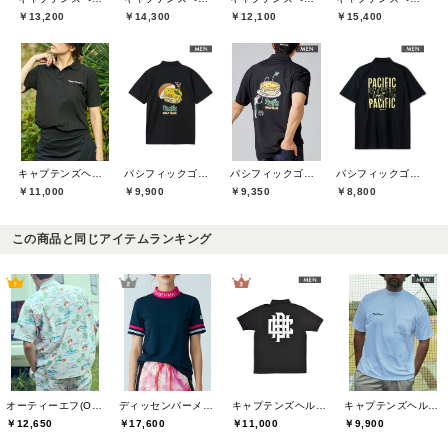
￥13,200
￥14,300
￥12,100
￥15,400
キャプテンズヘルムゴルフ(Captains Helm Golf)
パシフィックゴルフクラブ(Pacific GOLF CLUB)
パシフィックゴルフクラブ(Pacific GOLF CLUB)
パシフィックゴルフクラブ(Pacific GOLF CLUB)
￥11,000
￥9,900
￥9,350
￥8,800
この商品と同じアイテムランキング
オーティーエフ(O.T.F)
ディッセンバーメイ(DECEMBERMAY)
キャプテンズヘルムゴルフ(Captains Helm Golf)
キャプテンズヘルムゴルフ(Captains Helm Golf)
￥12,650
￥17,600
￥11,000
￥9,900