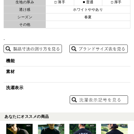
生地の厚み
□ 薄手
■ 普通
□ 厚手
透け感
ホワイトややあり
シーズン
春夏
その他
-
機能
素材
洗濯表示
あなたにオススメの商品