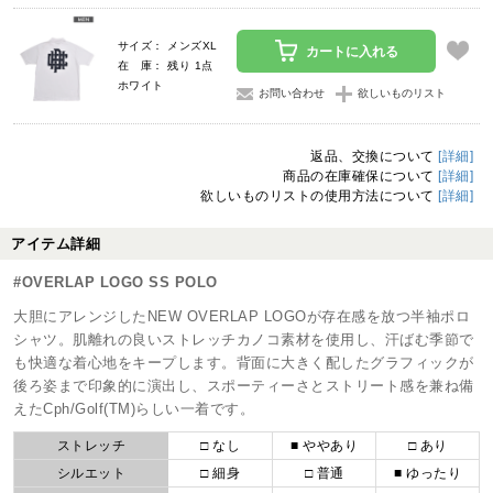
サイズ： メンズXL
カートに入れる
在 庫： 残り 1点
ホワイト
お問い合わせ
欲しいものリスト
返品、交換について
[詳細]
商品の在庫確保について
[詳細]
欲しいものリストの使用方法について
[詳細]
アイテム詳細
#OVERLAP LOGO SS POLO
大胆にアレンジしたNEW OVERLAP LOGOが存在感を放つ半袖ポロ
シャツ。肌離れの良いストレッチカノコ素材を使用し、汗ばむ季節で
も快適な着心地をキープします。背面に大きく配したグラフィックが
後ろ姿まで印象的に演出し、スポーティーさとストリート感を兼ね備
えたCph/Golf(TM)らしい一着です。
ストレッチ
□ なし
■ ややあり
□ あり
シルエット
□ 細身
□ 普通
■ ゆったり