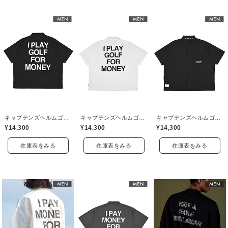
キャプテンズヘルムゴルフ(Captains Helm Golf)
キャプテンズヘルムゴルフ(Captains Helm Golf)
キャプテンズヘルムゴルフ(Captains Helm Golf)
¥14,300
¥14,300
¥14,300
在庫表をみる
在庫表をみる
在庫表をみる