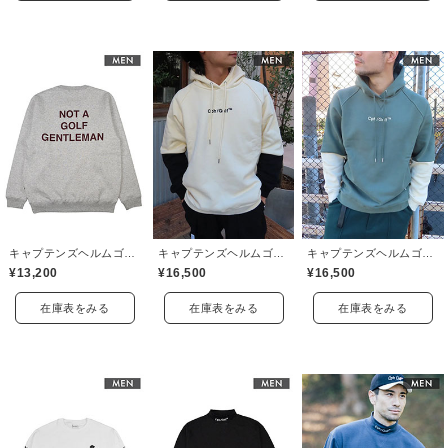
キャプテンズヘルムゴルフ(Captains Helm Golf)
キャプテンズヘルムゴルフ(Captains Helm Golf)
キャプテンズヘルムゴルフ(Captains Helm Golf)
¥13,200
¥16,500
¥16,500
在庫表をみる
在庫表をみる
在庫表をみる