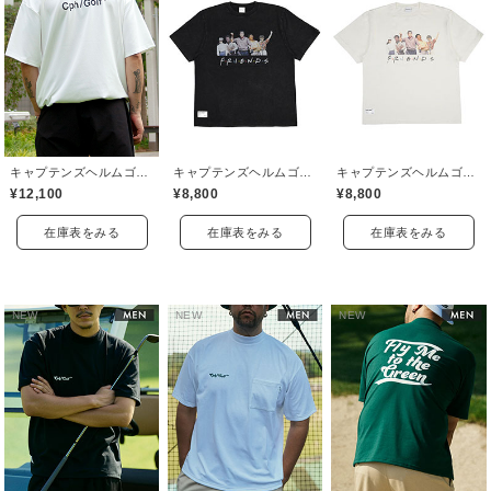
キャプテンズヘルムゴルフ(Captains Helm Golf)
キャプテンズヘルムゴルフ(Captains Helm Golf)
キャプテンズヘルムゴルフ(Captains Helm Golf)
¥12,100
¥8,800
¥8,800
在庫表をみる
在庫表をみる
在庫表をみる
NEW
NEW
NEW