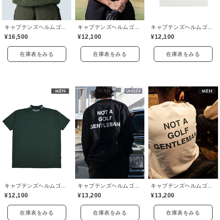
キャプテンズヘルムゴルフ(Captains Helm Golf)
キャプテンズヘルムゴルフ(Captains Helm Golf)
キャプテンズヘルムゴルフ(Captains Helm Golf)
¥16,500
¥12,100
¥12,100
在庫表をみる
在庫表をみる
在庫表をみる
キャプテンズヘルムゴルフ(Captains Helm Golf)
キャプテンズヘルムゴルフ(Captains Helm Golf)
キャプテンズヘルムゴルフ(Captains Helm Golf)
¥12,100
¥13,200
¥13,200
在庫表をみる
在庫表をみる
在庫表をみる