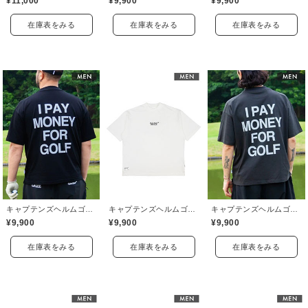
¥11,000
¥9,900
¥9,900
在庫表をみる
在庫表をみる
在庫表をみる
キャプテンズヘルムゴルフ(Captains Helm Golf)
キャプテンズヘルムゴルフ(Captains Helm Golf)
キャプテンズヘルムゴルフ(Captains Helm Golf)
¥9,900
¥9,900
¥9,900
在庫表をみる
在庫表をみる
在庫表をみる