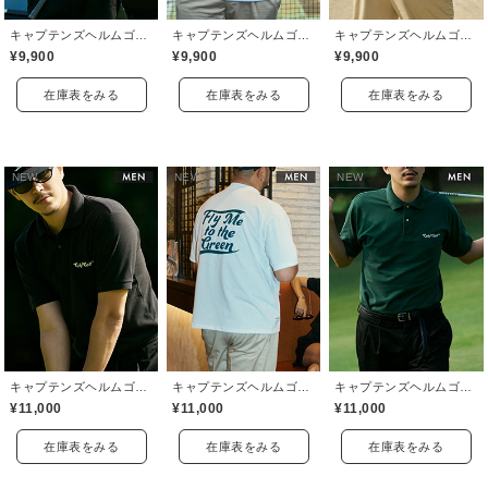
キャプテンズヘルムゴルフ(Captains Helm Golf)
キャプテンズヘルムゴルフ(Captains Helm Golf)
キャプテンズヘルムゴルフ(Captains Helm Golf)
¥9,900
¥9,900
¥9,900
在庫表をみる
在庫表をみる
在庫表をみる
NEW
NEW
NEW
キャプテンズヘルムゴルフ(Captains Helm Golf)
キャプテンズヘルムゴルフ(Captains Helm Golf)
キャプテンズヘルムゴルフ(Captains Helm Golf)
¥11,000
¥11,000
¥11,000
在庫表をみる
在庫表をみる
在庫表をみる