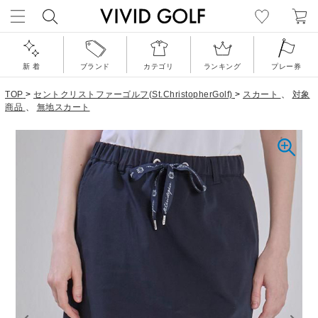
新 着
ブランド
カテゴリ
ランキング
プレー券
TOP
>
セントクリストファーゴルフ(St.ChristopherGolf)
>
スカート
、
対象
商品
、
無地スカート