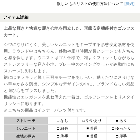
欲しいものリストの使用方法について
[詳細]
アイテム詳細
上品な輝きと快適な履き心地を両立した、形態安定機能付きゴルフス
カート。
シワになりにくく、美しいシルエットをキープする形態安定素材を使
用。ラウンド中はもちろん、移動や座り時間が長いシーンでもきちん
と感を保ちます。ウエストはゴム仕様で、程よくフィットしながらも
ストレスフリーな穿き心地。プレー中のスイングやしゃがみ動作にも
スムーズに対応します。
裾にはキラキラと輝く王冠モチーフをあしらい、動くたびにさりげな
い華やかさを演出。シンプルなデザインの中に、ブランドらしい気品
と遊び心をプラスしました。
機能性とエレガンスを兼ね備えた一着は、ゴルフシーンをよりスタイ
リッシュに彩ります。
※こちらの商品はインナーパンツ付きです。
ストレッチ
□ なし
□ ややあり
■ あり
シルエット
□ 細身
■ 普通
□ ゆったり
生地の厚み
□ 薄手
■ 普通
□ 厚手