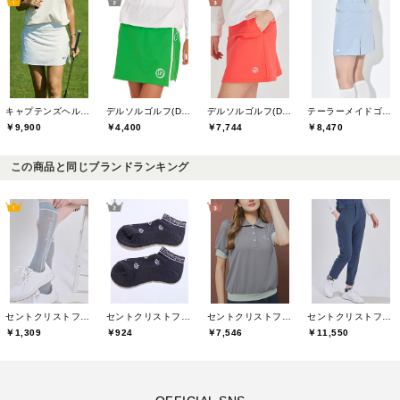
キャプテンズヘルムゴルフ(Captains Helm Golf)
デルソルゴルフ(DELSOL GOLF)
デルソルゴルフ(DELSOL GOLF)
テーラーメイドゴルフ(TaylorMade Golf)
￥9,900
￥4,400
￥7,744
￥8,470
この商品と同じブランドランキング
セントクリストファーゴルフ(St.ChristopherGolf)
セントクリストファーゴルフ(St.ChristopherGolf)
セントクリストファーゴルフ(St.ChristopherGolf)
セントクリストファーゴルフ(St.ChristopherGolf)
￥1,309
￥924
￥7,546
￥11,550