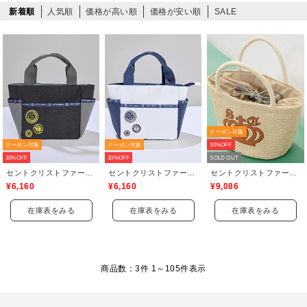
新着順
人気順
価格が高い順
価格が安い順
SALE
クーポン対象
クーポン対象
クーポン対象
30%OFF
30%OFF
30%OFF
SOLD OUT
セントクリストファーゴルフ(St.ChristopherGolf)
セントクリストファーゴルフ(St.ChristopherGolf)
セントクリストファーゴルフ(St.ChristopherGolf)
¥6,160
¥6,160
¥9,086
在庫表をみる
在庫表をみる
在庫表をみる
商品数：3件 1～
105
件表示