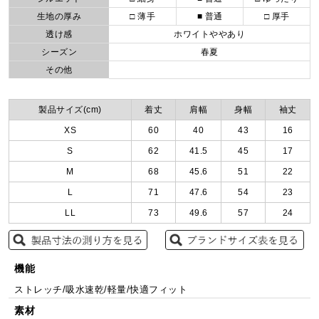
生地の厚み
□ 薄手
■ 普通
□ 厚手
透け感
ホワイトややあり
シーズン
春夏
その他
製品サイズ(cm)
着丈
肩幅
身幅
袖丈
XS
60
40
43
16
S
62
41.5
45
17
M
68
45.6
51
22
L
71
47.6
54
23
LL
73
49.6
57
24
機能
ストレッチ/吸水速乾/軽量/快適フィット
素材