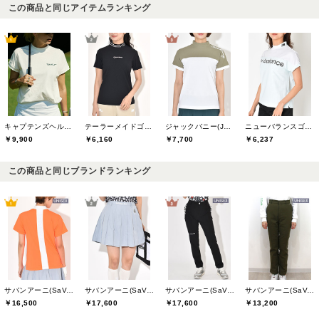
この商品と同じアイテムランキング
キャプテンズヘルムゴルフ(Captains Helm Golf)
テーラーメイドゴルフ(TaylorMade Golf)
ジャックバニー(Jack Bunny)
ニューバランスゴルフ(New Balance Golf)
￥9,900
￥6,160
￥7,700
￥6,237
この商品と同じブランドランキング
サバンアーニ(SaVaNNI aaNI)
サバンアーニ(SaVaNNI aaNI)
サバンアーニ(SaVaNNI aaNI)
サバンアーニ(SaVaNNI aaNI)
￥16,500
￥17,600
￥17,600
￥13,200