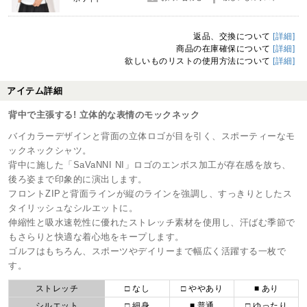
返品、交換について
[詳細]
商品の在庫確保について
[詳細]
欲しいものリストの使用方法について
[詳細]
アイテム詳細
背中で主張する! 立体的な表情のモックネック
バイカラーデザインと背面の立体ロゴが目を引く、スポーティーなモ
ックネックシャツ。
背中に施した「SaVaNNI NI」ロゴのエンボス加工が存在感を放ち、
後ろ姿まで印象的に演出します。
フロントZIPと背面ラインが縦のラインを強調し、すっきりとしたス
タイリッシュなシルエットに。
伸縮性と吸水速乾性に優れたストレッチ素材を使用し、汗ばむ季節で
もさらりと快適な着心地をキープします。
ゴルフはもちろん、スポーツやデイリーまで幅広く活躍する一枚で
す。
ストレッチ
□ なし
□ ややあり
■ あり
シルエット
□ 細身
■ 普通
□ ゆったり