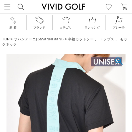
新 着
ブランド
カテゴリ
ランキング
プレー券
TOP
>
サバンアーニ(SaVaNNI aaNI)
>
半袖カットソー
、
トップス
、
モッ
クネック