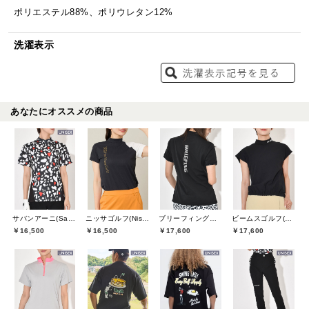
ポリエステル88%、ポリウレタン12%
洗濯表示
あなたにオススメの商品
サバンアーニ(SaVaNNI aaNI)
ニッサゴルフ(Nissa Golf)
ブリーフィングゴルフ(BRIEFING GOLF)
ビームスゴルフ(BEAMS GOLF)
￥16,500
￥16,500
￥17,600
￥17,600