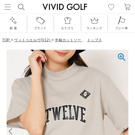
新 着
ブランド
カテゴリ
ランキング
プレー券
TOP
>
ヴィトゥエルヴ(V12)
>
半袖カットソー
、
トップス