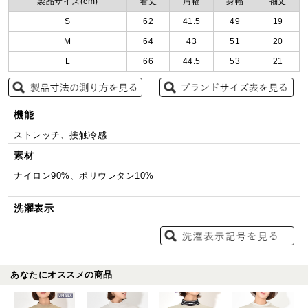
製品サイズ(cm)
着丈
肩幅
身幅
袖丈
S
62
41.5
49
19
M
64
43
51
20
L
66
44.5
53
21
機能
ストレッチ、接触冷感
素材
ナイロン90%、ポリウレタン10%
洗濯表示
あなたにオススメの商品