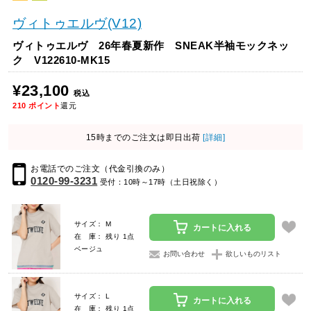
ヴィトゥエルヴ(V12)
ヴィトゥエルヴ 26年春夏新作 SNEAK半袖モックネッ
ク V122610-MK15
¥23,100
税込
210
ポイント
還元
15時までのご注文は即日出荷
[詳細]
お電話でのご注文（代金引換のみ）
0120-99-3231
受付：10時～17時（土日祝除く）
サイズ： M
カートに入れる
在 庫： 残り 1点
ベージュ
お問い合わせ
欲しいものリスト
サイズ： L
カートに入れる
在 庫： 残り 1点