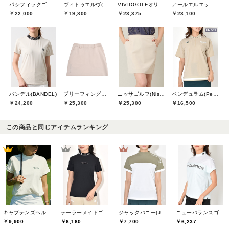
パシフィックゴルフクラブ(Pacific GOLF CLUB)
ヴィトゥエルヴ(V12)
VIVIDGOLFオリジナル
アールエルエックスゴルフ(RLX GOLF)
￥22,000
￥19,800
￥23,375
￥23,100
バンデル(BANDEL)
ブリーフィングゴルフ(BRIEFING GOLF)
ニッサゴルフ(Nissa Golf)
ペンデュラム(Pendulum)
￥24,200
￥25,300
￥25,300
￥16,500
この商品と同じアイテムランキング
キャプテンズヘルムゴルフ(Captains Helm Golf)
テーラーメイドゴルフ(TaylorMade Golf)
ジャックバニー(Jack Bunny)
ニューバランスゴルフ(New Balance Golf)
￥9,900
￥6,160
￥7,700
￥6,237