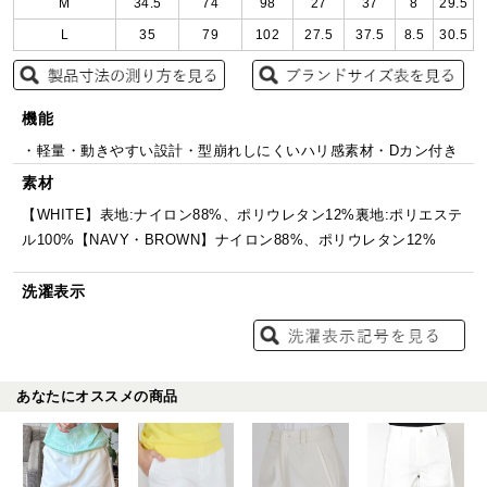
M
34.5
74
98
27
37
8
29.5
L
35
79
102
27.5
37.5
8.5
30.5
機能
・軽量・動きやすい設計・型崩れしにくいハリ感素材・Dカン付き
素材
【WHITE】表地:ナイロン88%、ポリウレタン12%裏地:ポリエステ
ル100%【NAVY・BROWN】ナイロン88%、ポリウレタン12%
洗濯表示
あなたにオススメの商品