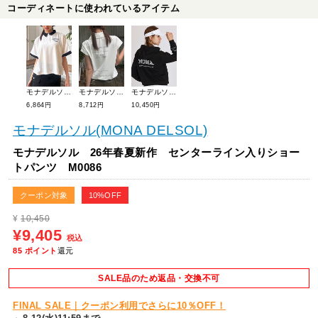
コーディネートに使われているアイテム
モナデルソル 26年春夏新作 チェーン刺しゅうヘムポロシャツ M0081
モナデルソル 26年春夏新作 立体ロゴプリント フレンチスリーブポロシャツ M0079
モナデルソル 26年春夏新作 ソフトダンボールパーカー M0074
6,864円
8,712円
10,450円
モナデルソル(MONA DELSOL)
モナデルソル 26年春夏新作 センターライン入りショー
トパンツ M0086
クーポン対象
10%OFF
¥
10,450
¥9,405
税込
85
ポイント
還元
SALE品のため返品・交換不可
FINAL SALE｜クーポン利用でさらに10％OFF！