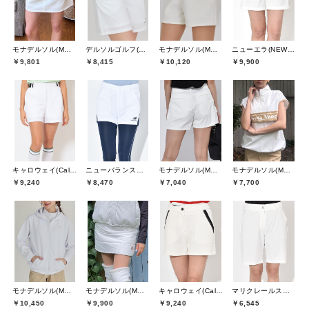
モナデルソル(MONA DELSOL)
デルソルゴルフ(DELSOL GOLF)
モナデルソル(MONA DELSOL)
ニューエラ(NEW ERA)
￥9,801
￥8,415
￥10,120
￥9,900
キャロウェイ(Callaway)
ニューバランスゴルフ(New Balance Golf)
モナデルソル(MONA DELSOL)
モナデルソル(MONA DELSOL)
￥9,240
￥8,470
￥7,040
￥7,700
モナデルソル(MONA DELSOL)
モナデルソル(MONA DELSOL)
キャロウェイ(Callaway)
マリクレールスポール(marie claire sport)
￥10,450
￥9,900
￥9,240
￥6,545