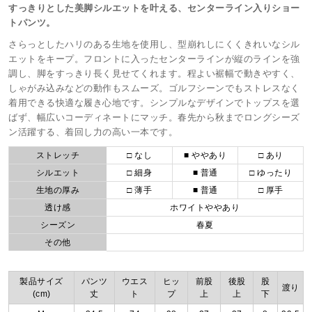
すっきりとした美脚シルエットを叶える、センターライン入りショー
トパンツ。
さらっとしたハリのある生地を使用し、型崩れしにくくきれいなシル
エットをキープ。フロントに入ったセンターラインが縦のラインを強
調し、脚をすっきり長く見せてくれます。程よい裾幅で動きやすく、
しゃがみ込みなどの動作もスムーズ。ゴルフシーンでもストレスなく
着用できる快適な履き心地です。シンプルなデザインでトップスを選
ばず、幅広いコーディネートにマッチ。春先から秋までロングシーズ
ン活躍する、着回し力の高い一本です。
ストレッチ
□ なし
■ ややあり
□ あり
シルエット
□ 細身
■ 普通
□ ゆったり
生地の厚み
□ 薄手
■ 普通
□ 厚手
透け感
ホワイトややあり
シーズン
春夏
その他
製品サイズ
パンツ
ウエス
ヒッ
前股
後股
股
渡り
(cm)
丈
ト
プ
上
上
下