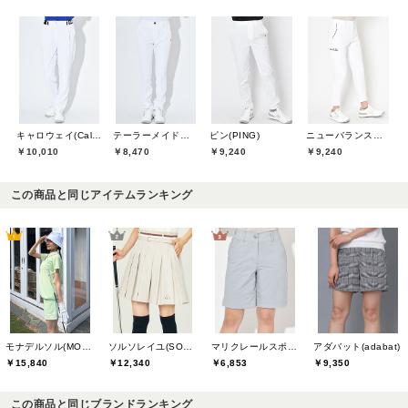
キャロウェイ(Callaway)
テーラーメイドゴルフ(TaylorMade Golf)
ピン(PING)
ニューバランスゴルフ(New Balance Golf)
￥10,010
￥8,470
￥9,240
￥9,240
この商品と同じアイテムランキング
モナデルソル(MONA DELSOL)
ソルソレイユ(SOUS LE SOLEIL)
マリクレールスポール(marie claire sport)
アダバット(adabat)
￥15,840
￥12,340
￥6,853
￥9,350
この商品と同じブランドランキング