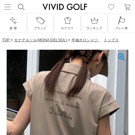
新 着
ブランド
カテゴリ
ランキング
プレー券
TOP
>
モナデルソル(MONA DELSOL)
>
半袖ポロシャツ
、
トップス