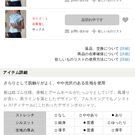
お問い合わせ
欲しいものリスト
サイズ： L
品切れ中です
在庫無し
サックス
お問い合わせ
欲しいものリスト
返品、交換について
[詳細]
商品の在庫確保について
[詳細]
欲しいものリストの使用方法について
[詳細]
アイテム詳細
さらりとして肌触りがよく、やや光沢のある生地を使用
裾は総ゴム仕様。身幅とアームホールがたっぷりとしていて、風通り
が良い。肩ラインを落としたデザインで、フルスイングでもノンスト
レス!ディテールにこだわったデザインポロシャツ。
ストレッチ
□ なし
□ ややあり
■ あり
シルエット
□ 細身
■ 普通
□ ゆったり
生地の厚み
□ 薄手
■ 普通
□ 厚手