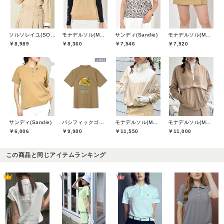
ソルソレイユ(SOUS LE SOLEIL)
モナデルソル(MONA DELSOL)
サンディ(Sandie)
モナデルソル(MONA DELSOL)
￥8,989
￥8,360
￥7,546
￥7,920
サンディ(Sandie)
パシフィックゴルフクラブ(Pacific GOLF CLUB)
モナデルソル(MONA DELSOL)
モナデルソル(MONA DELSOL)
￥6,006
￥9,900
￥11,550
￥11,000
この商品と同じアイテムランキング