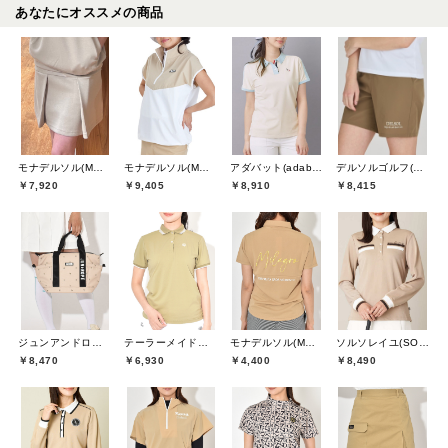
あなたにオススメの商品
モナデルソル(MONA DELSOL)
モナデルソル(MONA DELSOL)
アダバット(adabat)
デルソルゴルフ(DELSOL GOLF)
￥7,920
￥9,405
￥8,910
￥8,415
ジュンアンドロペ(JUN&ROPE)
テーラーメイドゴルフ(TaylorMade Golf)
モナデルソル(MONA DELSOL)
ソルソレイユ(SOUS LE SOLEIL)
￥8,470
￥6,930
￥4,400
￥8,490