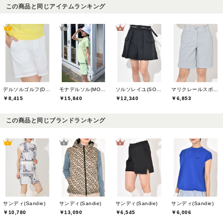
この商品と同じアイテムランキング
デルソルゴルフ(DELSOL GOLF)
モナデルソル(MONA DELSOL)
ソルソレイユ(SOUS LE SOLEIL)
マリクレールスポール(marie claire sport)
￥8,415
￥15,840
￥12,340
￥6,853
この商品と同じブランドランキング
サンディ(Sandie)
サンディ(Sandie)
サンディ(Sandie)
サンディ(Sandie)
￥10,780
￥13,090
￥6,545
￥6,006