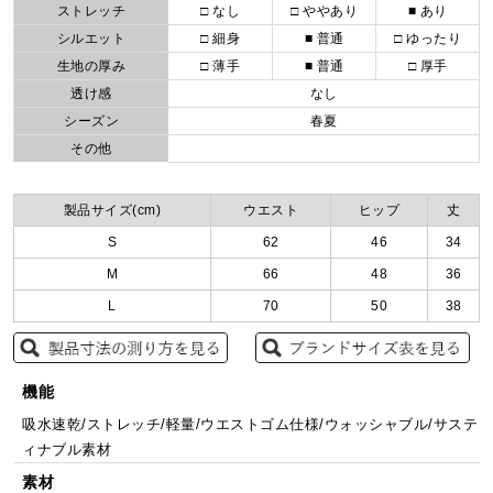
ストレッチ
□ なし
□ ややあり
■ あり
シルエット
□ 細身
■ 普通
□ ゆったり
生地の厚み
□ 薄手
■ 普通
□ 厚手
透け感
なし
シーズン
春夏
その他
製品サイズ(cm)
ウエスト
ヒップ
丈
S
62
46
34
M
66
48
36
L
70
50
38
機能
吸水速乾/ストレッチ/軽量/ウエストゴム仕様/ウォッシャブル/サステ
ィナブル素材
素材