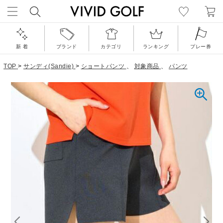
新 着
ブランド
カテゴリ
ランキング
プレー券
TOP
>
サンディ(Sandie)
>
ショートパンツ
、
対象商品
、
パンツ