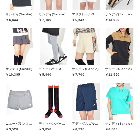
サンディ(Sandie)
サンディ(Sandie)
マリクレールスポール(marie claire sport)
サンディ(Sandie)
￥5,544
￥7,150
￥6,545
￥13,090
サンディ(Sandie)
ニューバランスゴルフ(New Balance Golf)
サンディ(Sandie)
サンディ(Sandie)
￥10,395
￥5,940
￥7,700
￥11,550
ニューバランスゴルフ(New Balance Golf)
ディッセンバーメイ(DECEMBERMAY)
アディダスゴルフ(adidas golf)
サンディ(Sandie)
￥3,520
￥3,850
￥6,930
￥6,006