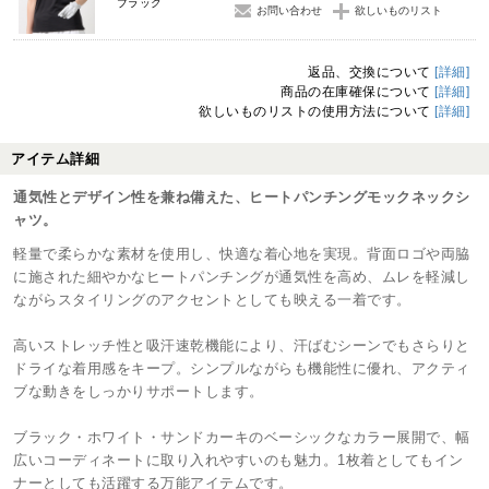
ブラック
お問い合わせ
欲しいものリスト
返品、交換について
[詳細]
商品の在庫確保について
[詳細]
欲しいものリストの使用方法について
[詳細]
アイテム詳細
通気性とデザイン性を兼ね備えた、ヒートパンチングモックネックシ
ャツ。
軽量で柔らかな素材を使用し、快適な着心地を実現。背面ロゴや両脇
に施された細やかなヒートパンチングが通気性を高め、ムレを軽減し
ながらスタイリングのアクセントとしても映える一着です。
高いストレッチ性と吸汗速乾機能により、汗ばむシーンでもさらりと
ドライな着用感をキープ。シンプルながらも機能性に優れ、アクティ
ブな動きをしっかりサポートします。
ブラック・ホワイト・サンドカーキのベーシックなカラー展開で、幅
広いコーディネートに取り入れやすいのも魅力。1枚着としてもイン
ナーとしても活躍する万能アイテムです。