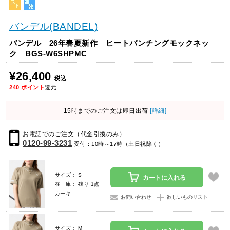
バンデル(BANDEL)
バンデル 26年春夏新作 ヒートパンチングモックネッ
ク BGS-W6SHPMC
¥26,400
税込
240
ポイント
還元
15時までのご注文は即日出荷
[詳細]
お電話でのご注文（代金引換のみ）
0120-99-3231
受付：10時～17時（土日祝除く）
サイズ： S
カートに入れる
在 庫： 残り 1点
カーキ
お問い合わせ
欲しいものリスト
サイズ： M