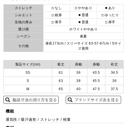
ストレッチ
□ なし
□ ややあり
■ あり
シルエット
□ 細身
■ 普通
□ ゆったり
生地の厚み
□ 薄手
■ 普通
□ 厚手
透け感
ホワイトややあり
シーズン
春夏
身長173cm / スリーサイズ 83-57-87cm / Sサイ
その他
ズ着用
製品サイズ(cm)
着丈
肩幅
身幅
裄丈
SS
61
36
43.5
34.5
S
63
38
45.5
36
M
65
40
47.5
37.5
機能
通気性 / 吸汗速乾 / ストレッチ / 軽量