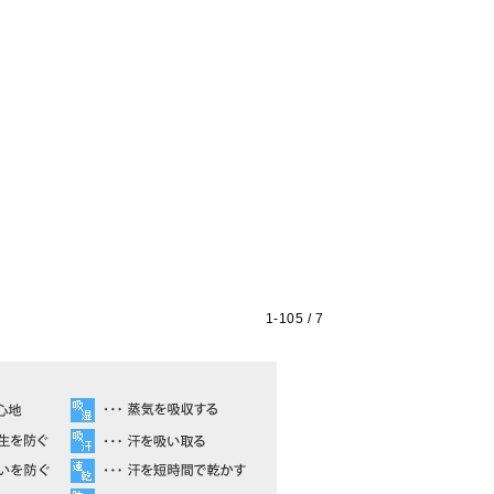
1-
105
/ 7