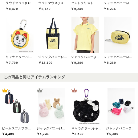
ラウドマウス(LOUDMOUTH)
ラウドマウス(LOUDMOUTH)
セントクリストファーゴルフ(St.ChristopherGolf)
ジャックバニー(Jack Bunny)
￥8,470
￥8,470
￥9,240
￥5,236
キャラクター,ジャックバニー(Jack Bunny)
ジャックバニー(Jack Bunny)
ジャックバニー(Jack Bunny)
ジャックバニー(Jack Bunny)
￥7,700
￥12,100
￥9,240
￥5,280
この商品と同じアイテムランキング
ビームスゴルフ(BEAMS GOLF)
ジャックバニー(Jack Bunny)
キャラクター,キャスコ(Kasco)
ジャックバニー(Jack Bunny)
￥4,400
￥5,236
￥2,530
￥6,380