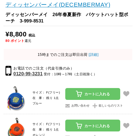
ディッセンバーメイ(DECEMBERMAY)
ディッセンバーメイ 26年春夏新作 バケットハット型ポ
ーチ 3-999-8531
¥8,800
税込
80
ポイント
還元
15時までのご注文は即日出荷
[詳細]
お電話でのご注文（代金引換のみ）
0120-99-3231
受付：10時～17時（土日祝除く）
サイズ： F(フリー)
カートに入れる
在 庫： 残り 1点
ブルー
お問い合わせ
欲しいものリスト
サイズ： F(フリー)
カートに入れる
在 庫： 残り 1点
オレンジ