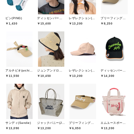
ピン(PING)
ディッセンバーメイ(DECEMBERMAY)
レザレクション(Resurrection)
ブリーフィングゴルフ(BRIEFING GOLF)
￥1,430
￥15,400
￥13,200
￥8,250
アルチビオ(archivio)
ジュンアンドロペ(JUN&ROPE)
レザレクション(Resurrection)
ディッセンバーメイ(DECEMBERMAY)
￥11,550
￥10,450
￥13,200
￥14,300
サンディ(Sandie)
ジャックバニー(Jack Bunny)
ブリーフィングゴルフ(BRIEFING GOLF)
エムユースポーツ(M・U SPORTS)
￥13,090
￥13,200
￥6,050
￥13,200