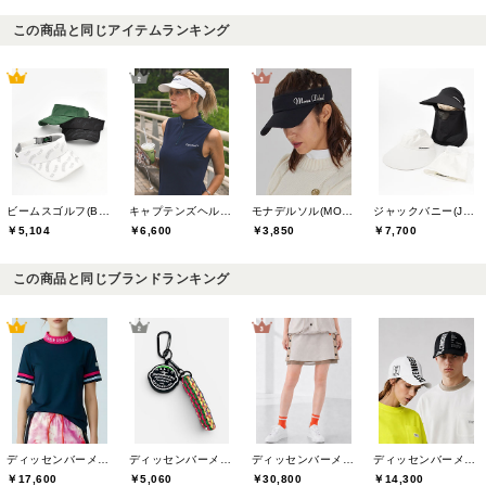
この商品と同じアイテムランキング
ビームスゴルフ(BEAMS GOLF)
キャプテンズヘルムゴルフ(Captains Helm Golf)
モナデルソル(MONA DELSOL)
ジャックバニー(Jack Bunny)
￥5,104
￥6,600
￥3,850
￥7,700
この商品と同じブランドランキング
ディッセンバーメイ(DECEMBERMAY)
ディッセンバーメイ(DECEMBERMAY)
ディッセンバーメイ(DECEMBERMAY)
ディッセンバーメイ(DECEMBERMAY)
￥17,600
￥5,060
￥30,800
￥14,300