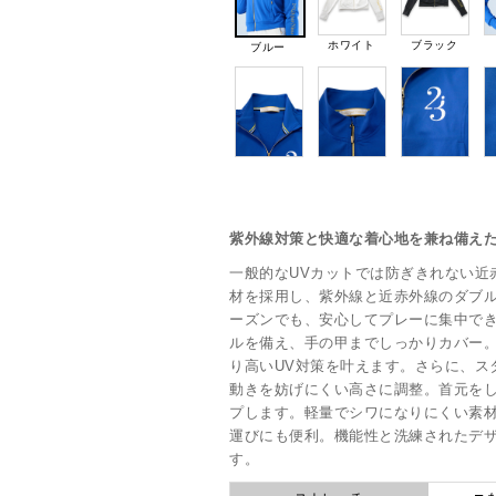
ホワイト
ブラック
ブルー
紫外線対策と快適な着心地を兼ね備え
一般的なUVカットでは防ぎきれない近赤外
材を採用し、紫外線と近赤外線のダブ
ーズンでも、安心してプレーに集中で
ルを備え、手の甲までしっかりカバー
り高いUV対策を叶えます。さらに、ス
動きを妨げにくい高さに調整。首元を
プします。軽量でシワになりにくい素
運びにも便利。機能性と洗練されたデ
す。