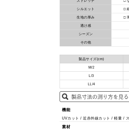
ストレッチ
□ 
シルエット
□ 
生地の厚み
□ 
透け感
シーズン
その他
製品サイズ(cm)
M/2
L/3
LL/4
機能
UVカット / 近赤外線カット / 軽量 
素材