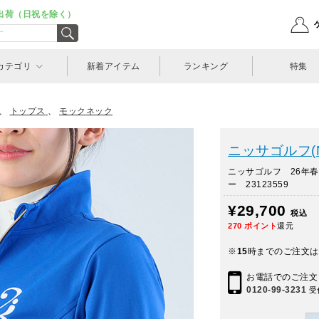
出荷（日祝を除く）
カテゴリ
新着アイテム
ランキング
特集
、
トップス
、
モックネック
ニッサゴルフ(Nis
ニッサゴルフ 26年
ー 23123559
¥29,700
税込
270
ポイント
還元
※
15
時までのご注文は
お電話でのご注文
0120-99-3231
受