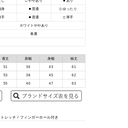
なし
□ ややあり
■ あり
細身
■ 普通
□ ゆったり
薄手
■ 普通
□ 厚手
ホワイトややあり
春夏
着丈
肩幅
身幅
袖丈
51
36
43
61
53
38
45
62
55
40
47
63
/ ストレッチ / フィンガーホール付き