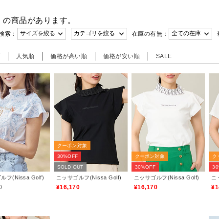
件
の商品があります。
検索：
在庫の有無：
順
人気順
価格が高い順
価格が安い順
SALE
クーポン対象
30%OFF
クーポン対象
ク
SOLD OUT
30%OFF
3
フ(Nissa Golf)
ニッサゴルフ(Nissa Golf)
ニッサゴルフ(Nissa Golf)
ニッ
0
¥16,170
¥16,170
¥1