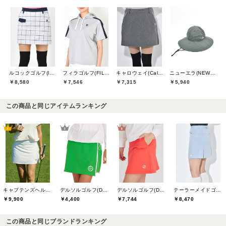
ルコックゴルフ(le coq GOLF)
フィラゴルフ(FILA GOLF)
キャロウェイ(Callaway)
ニューエラ(NEW ERA)
￥8,580
￥7,546
￥7,315
￥5,940
この商品と同じアイテムランキング
キャプテンズヘルムゴルフ(Captains Helm Golf)
デルソルゴルフ(DELSOL GOLF)
デルソルゴルフ(DELSOL GOLF)
テーラーメイドゴルフ(TaylorMade Golf)
￥9,900
￥4,400
￥7,744
￥8,470
この商品と同じブランドランキング