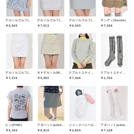
デルソルゴルフ(DELSOL GOLF)
デルソルゴルフ(DELSOL GOLF)
デルソルゴルフ(DELSOL GOLF)
サンディ(Sandie)
￥6,545
￥7,013
￥6,545
￥7,546
デルソルゴルフ(DELSOL GOLF)
モナデルソル(MONA DELSOL)
クアルトユナイテッド(CUARTO UNITED)
クアルトユナイテッド(CUARTO UNITED)
￥7,216
￥5,500
￥7,546
￥1,760
ピン(PING)
アダバット(adabat)
ジャックバニー(Jack Bunny)
アダバット(adabat)
￥6,160
￥8,910
￥4,620
￥7,128