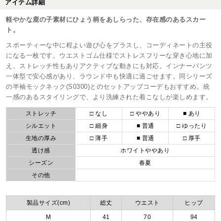
アイテム詳細
軽やかな鹿の子素材にひょう柄をあしらった、存在感のあるスカー
ト。
スポーティーな中に程よい遊び心をプラスし、コーディネートの主役
になる一枚です。ウエストゴム仕様でストレスフリーな穿き心地に加
え、ストレッチ性もありアクティブな動きにも対応。インナーパンツ
一体型で安心感があり、ラウンド中も快適に過ごせます。同シリーズ
の半袖モックネック(S0300)とのセットアップコーデもおすすめ。統
一感のあるスタイリングで、より洗練された着こなしが楽しめます。
ストレッチ
□ なし
□ ややあり
■ あり
シルエット
□ 細身
■ 普通
□ ゆったり
生地の厚み
□ 薄手
■ 普通
□ 厚手
透け感
ホワイトややあり
シーズン
春夏
その他
製品サイズ(cm)
総丈
ウエスト
ヒップ
M
41
70
94