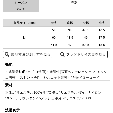
シーズン
春夏
その他
製品サイズ(cm)
着丈
肩幅
身幅
袖丈
S
58
38
46.5
16.5
M
60
43.5
49
17.5
L
61.5
47
53.5
18.5
機能
・軽量素材(Primeflex使用)・通気性(背面ベンチレーション+メッシ
ュ切替)・ストレッチ性・シルエット調整可能(裾ドローコード)
素材
本体:ポリエステル100%リブ部分:ポリエステル79%、ナイロン
19%、ポリウレタン2%メッシュ部分:ポリエステル100%
洗濯表示