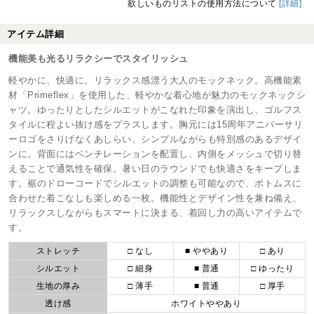
欲しいものリストの使用方法について
[詳細]
アイテム詳細
機能美も光るリラクシーでスタイリッシュ
軽やかに、快適に。リラックス感漂う大人のモックネック。高機能素
材「Primeflex」を使用した、軽やかな着心地が魅力のモックネックシ
ャツ。ゆったりとしたシルエットがこなれた印象を演出し、ゴルフス
タイルに程よい抜け感をプラスします。胸元には15周年アニバーサリ
ーロゴをさりげなくあしらい、シンプルながらも特別感のあるデザイ
ンに。背面にはベンチレーションを配置し、内側をメッシュで切り替
えることで通気性を確保。暑い日のラウンドでも快適さをキープしま
す。裾のドローコードでシルエットの調整も可能なので、ボトムスに
合わせた着こなしも楽しめる一枚。機能性とデザイン性を兼ね備え、
リラックスしながらもスマートに決まる、着回し力の高いアイテムで
す。
ストレッチ
□ なし
■ ややあり
□ あり
シルエット
□ 細身
■ 普通
□ ゆったり
生地の厚み
□ 薄手
■ 普通
□ 厚手
透け感
ホワイトややあり