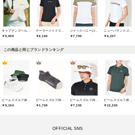
キャプテンズヘルムゴルフ(Captains Helm Golf)
テーラーメイドゴルフ(TaylorMade Golf)
ジャックバニー(Jack Bunny)
ニューバランスゴルフ(New Balance Golf)
￥9,900
￥6,160
￥7,700
￥6,237
この商品と同じブランドランキング
ビームスゴルフ(BEAMS GOLF)
ビームスゴルフ(BEAMS GOLF)
ビームスゴルフ(BEAMS GOLF)
ビームスゴルフ(BEAMS GOLF)
￥5,104
￥1,760
￥7,150
￥12,320
OFFICIAL SNS