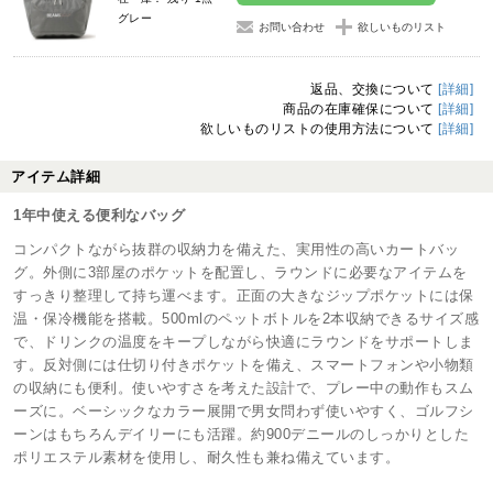
グレー
お問い合わせ
欲しいものリスト
返品、交換について
[詳細]
商品の在庫確保について
[詳細]
欲しいものリストの使用方法について
[詳細]
アイテム詳細
1年中使える便利なバッグ
コンパクトながら抜群の収納力を備えた、実用性の高いカートバッ
グ。外側に3部屋のポケットを配置し、ラウンドに必要なアイテムを
すっきり整理して持ち運べます。正面の大きなジップポケットには保
温・保冷機能を搭載。500mlのペットボトルを2本収納できるサイズ感
で、ドリンクの温度をキープしながら快適にラウンドをサポートしま
す。反対側には仕切り付きポケットを備え、スマートフォンや小物類
の収納にも便利。使いやすさを考えた設計で、プレー中の動作もスム
ーズに。ベーシックなカラー展開で男女問わず使いやすく、ゴルフシ
ーンはもちろんデイリーにも活躍。約900デニールのしっかりとした
ポリエステル素材を使用し、耐久性も兼ね備えています。