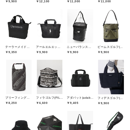
￥9,900
￥12,100
￥11,000
￥11,000
テーラーメイドゴルフ(TaylorMade Golf)
アールエルエックスゴルフ(RLX GOLF)
ニューバランスゴルフ(New Balance Golf)
ビームスゴルフ(BEAMS GOLF)
￥9,350
￥9,900
￥9,900
￥9,900
ブリーフィングゴルフ(BRIEFING GOLF)
フィラゴルフ(FILA GOLF)
アダバット(adabat)
フィデスゴルフ(FIDES GOLF)
￥8,250
￥6,600
￥9,405
￥9,900