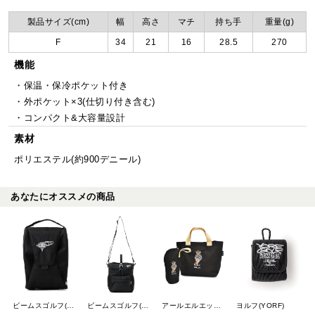
製品サイズ(cm)
幅
高さ
マチ
持ち手
重量(g)
F
34
21
16
28.5
270
機能
・保温・保冷ポケット付き
・外ポケット×3(仕切り付き含む)
・コンパクト&大容量設計
素材
ポリエステル(約900デニール)
あなたにオススメの商品
ビームスゴルフ(BEAMS GOLF)
ビームスゴルフ(BEAMS GOLF)
アールエルエックスゴルフ(RLX GOLF)
ヨルフ(YORF)