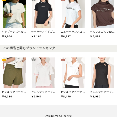
キャプテンズヘルムゴルフ(Captains Helm Golf)
テーラーメイドゴルフ(TaylorMade Golf)
ニューバランスゴルフ(New Balance Golf)
デルソルゴルフ(DELSOL GOLF)
￥9,900
￥6,160
￥6,237
￥5,891
この商品と同じブランドランキング
セシルマクビーグリーン(CECIL McBEE green)
セシルマクビーグリーン(CECIL McBEE green)
セシルマクビーグリーン(CECIL McBEE green)
セシルマクビーグリーン(CECIL McBEE green)
￥6,380
￥5,544
￥8,470
￥6,930
OFFICIAL SNS