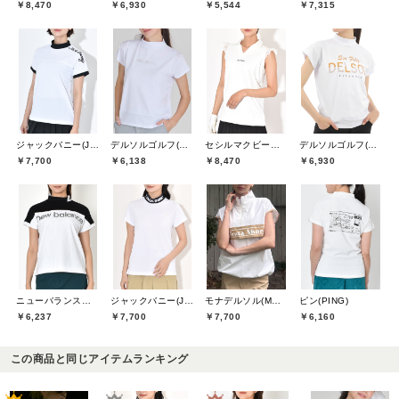
￥8,470
￥6,930
￥5,544
￥7,315
ジャックバニー(Jack Bunny)
デルソルゴルフ(DELSOL GOLF)
セシルマクビーグリーン(CECIL McBEE green)
デルソルゴルフ(DELSOL GOLF)
￥7,700
￥6,138
￥8,470
￥6,930
ニューバランスゴルフ(New Balance Golf)
ジャックバニー(Jack Bunny)
モナデルソル(MONA DELSOL)
ピン(PING)
￥6,237
￥7,700
￥7,700
￥6,160
この商品と同じアイテムランキング