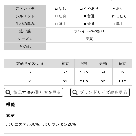
ストレッチ
□ なし
□ ややあり
■ あり
シルエット
□ 細身
■ 普通
□ ゆったり
生地の厚み
□ 薄手
■ 普通
□ 厚手
透け感
ホワイトややあり
シーズン
春夏
その他
製品サイズ(cm)
着丈
肩幅
身幅
袖丈
S
67
50.5
54
19
M
69
51.5
56
19.5
機能
素材
ポリエステル80%、ポリウレタン20%