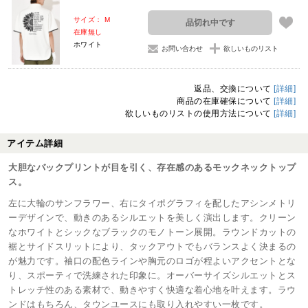
サイズ： M
品切れ中です
在庫無し
ホワイト
お問い合わせ
欲しいものリスト
返品、交換について
[詳細]
商品の在庫確保について
[詳細]
欲しいものリストの使用方法について
[詳細]
アイテム詳細
大胆なバックプリントが目を引く、存在感のあるモックネックトップ
ス。
左に大輪のサンフラワー、右にタイポグラフィを配したアシンメトリ
ーデザインで、動きのあるシルエットを美しく演出します。クリーン
なホワイトとシックなブラックのモノトーン展開。ラウンドカットの
裾とサイドスリットにより、タックアウトでもバランスよく決まるの
が魅力です。袖口の配色ラインや胸元のロゴが程よいアクセントとな
り、スポーティで洗練された印象に。オーバーサイズシルエットとス
トレッチ性のある素材で、動きやすく快適な着心地を叶えます。ラウ
ンドはもちろん、タウンユースにも取り入れやすい一枚です。