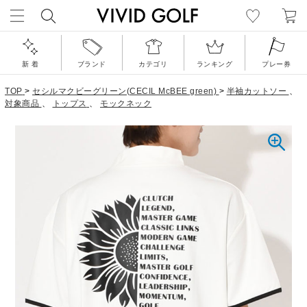
新 着
ブランド
カテゴリ
ランキング
プレー券
TOP
>
セシルマクビーグリーン(CECIL McBEE green)
>
半袖カットソー
、
対象商品
、
トップス
、
モックネック