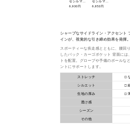
セシルマクビーグリーン 26年春夏新作 ノースリーブトップ CGS26006NS
セシルマクビーグリーン 26年春夏新作 アウトドアポケット付きモックネック CGS26016TS
6,930円
6,853円
シャープなサイドライン・アクセント 
インが、視覚的な引き締め効果を発揮
スポーティーな疾走感とともに、腰回
したバック・カーゴポケット 背面には
トを配置。グローブや予備のボールな
ントにサポートします。
ストレッチ
□ 
シルエット
□ 
生地の厚み
□ 
透け感
シーズン
その他