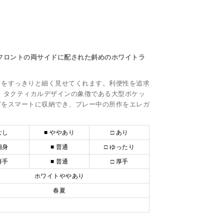
フロントの両サイドに配された斜めのホワイトラ
。
りをすっきりと細く見せてくれます。利便性を追求
、タクティカルデザインの象徴である大型ポケッ
どをスマートに収納でき、プレー中の所作をエレガ
なし
■ ややあり
□ あり
細身
■ 普通
□ ゆったり
薄手
■ 普通
□ 厚手
ホワイトややあり
春夏