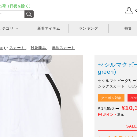
出荷（日祝を除く）
カテゴリ
新着アイテム
ランキング
特集
n)
>
スカート
、
対象商品
、
無地スカート
セシルマクビーグ
green)
セシルマクビーグリー
シックスカート CGS2
クーポン対象
30
¥10,
¥
14,850
94
ポイント
還元
SAL