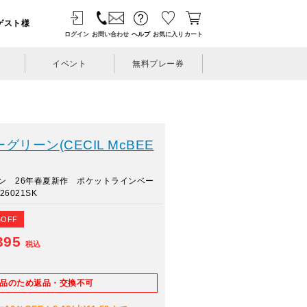
ゲスト様
ログイン
お問い合わせ
ヘルプ
お気に入り
カート
イベント
無料プレー券
リーン(CECIL McBEE
ン 26年春夏新作 ポケットラインベー
6021SK
%OFF
395
税込
E品のため返品・交換不可