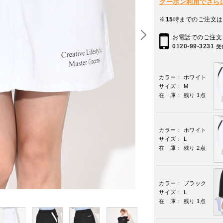
クーポン利用でさらに10
※
15
時までのご注文は
お電話でのご注文
0120-99-3231
受
カラー： ホワイト
サイズ： M
在 庫： 残り 1点
カラー： ホワイト
サイズ： L
在 庫： 残り 2点
カラー： ブラック
サイズ： L
在 庫： 残り 1点