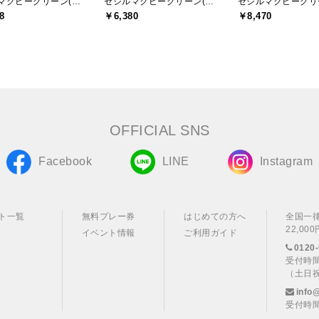
セシルマクビーグリーン(CECIL McBEE green)
セシルマクビーグリーン(CECIL McBEE green)
8
￥6,380
￥8,470
OFFICIAL SNS
Facebook
LINE
Instagram
ト一覧
無料プレー券
はじめての方へ
全国一
22,0
イベント情報
ご利用ガイド
0120-
受付時間
（土日
info
受付時間