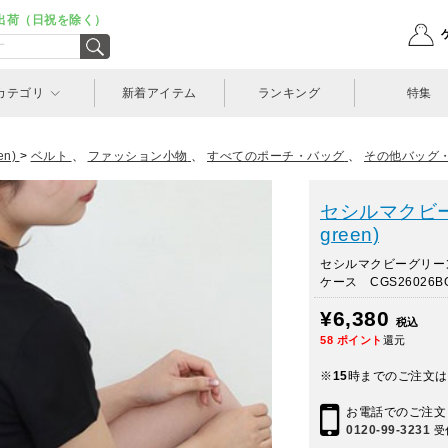
出荷（日祝を除く）
カテゴリ
新着アイテム
ランキング
特集
n)
>
ベルト
、
ファッション小物
、
すべてのポーチ・バッグ
、
その他バッグ
セシルマクビーグ
green)
セシルマクビーグリー
ケース CGS26026B
¥6,380
税込
58
ポイント
還元
※
15
時までのご注文は
お電話でのご注文
0120-99-3231
受