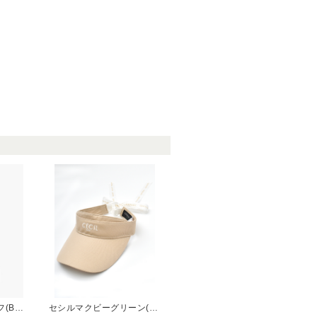
ブリーフィングゴルフ(BRIEFING GOLF)
セシルマクビーグリーン(CECIL McBEE green)