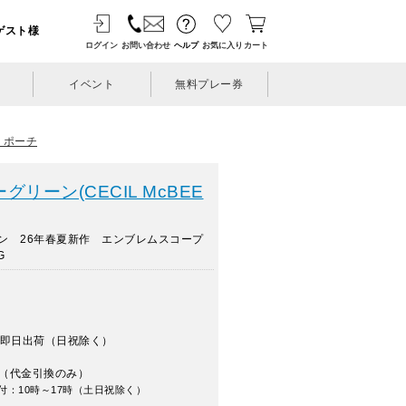
ゲスト様
ログイン
お問い合わせ
ヘルプ
お気に入り
カート
イベント
無料プレー券
・ポーチ
リーン(CECIL McBEE
ン 26年春夏新作 エンブレムスコープ
G
即日出荷（日祝除く）
（代金引換のみ）
付：10時～17時（土日祝除く）