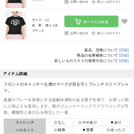
お問い合わせ
欲しいものリスト
サイズ： LL
カートに入れる
在 庫： 残り 1点
ブラック
お問い合わせ
欲しいものリスト
返品、交換について
[詳細]
商品の在庫確保について
[詳細]
欲しいものリストの使用方法について
[詳細]
アイテム詳細
フロントのキャッチーな虎のマークが目を引くフレンチスリーブシャ
ツ。
真夏のプレーを快適にする接触冷感性のある鹿子生地で、火照った肌
に心地よさを提供します。裾のゴムシャーリングでブラウジングが可
能。機能性と遊び心を両立した一着。
ストレッチ
□ なし
□ ややあり
■ あり
シルエット
□ 細身
■ 普通
□ ゆったり