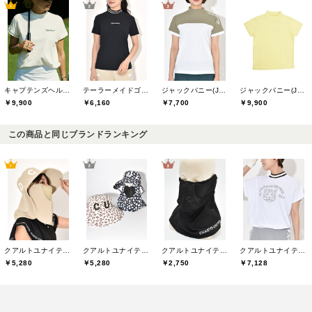
キャプテンズヘルムゴルフ(Captains Helm Golf)
テーラーメイドゴルフ(TaylorMade Golf)
ジャックバニー(Jack Bunny)
ジャックバニー(Jack Bunny)
￥9,900
￥6,160
￥7,700
￥9,900
この商品と同じブランドランキング
クアルトユナイテッド(CUARTO UNITED)
クアルトユナイテッド(CUARTO UNITED)
クアルトユナイテッド(CUARTO UNITED)
クアルトユナイテッド(CUARTO UNITED)
￥5,280
￥5,280
￥2,750
￥7,128