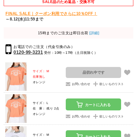
SALE品のため返品・交換不可
FINAL SALE｜クーポン利用でさらに10％OFF！
～8.12(水)11:59まで
15時までのご注文は即日出荷
[詳細]
お電話でのご注文（代金引換のみ）
0120-99-3231
受付：10時～17時（土日祝除く）
サイズ： M
品切れ中です
在庫無し
オレンジ
お問い合わせ
欲しいものリスト
サイズ： L
カートに入れる
在 庫： 残り 2点
オレンジ
お問い合わせ
欲しいものリスト
サイズ： M
カートに入れる