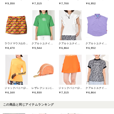
￥9,350
￥7,315
￥7,700
￥6,952
ラウドマウス(LOUDMOUTH)
クアルトユナイテッド(CUARTO UNITED)
クアルトユナイテッド(CUARTO UNITED)
クアルトユナイテッド(CUARTO UNITED)
￥8,470
￥5,544
￥6,864
￥6,952
ジャックバニー(Jack Bunny)
レザレクション(Resurrection)
ジャックバニー(Jack Bunny)
クアルトユナイテッド(CUARTO UNITED)
￥6,160
￥6,930
￥7,315
￥6,864
この商品と同じアイテムランキング