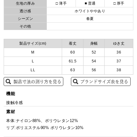
生地の厚み
□ 薄手
■ 普通
□ 厚手
透け感
ホワイトややあり
シーズン
春夏
その他
製品サイズ(cm)
着丈
身幅
ゆき丈
M
60
52
36
L
61.5
54
37
LL
63
56
38
機能
接触冷感
素材
本体:ナイロン88%、ポリウレタン12%
リブ:ポリエステル90% ポリウレタン10%