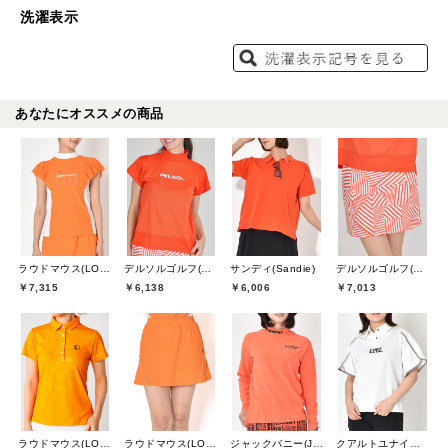
洗濯表示
あなたにオススメの商品
ラウドマウス(LOUDMOUTH)
デルソルゴルフ(DELSOL GOLF)
サンディ(Sandie)
デルソルゴルフ(DELSOL GOLF)
￥7,315
￥6,138
￥6,006
￥7,013
ラウドマウス(LOUDMOUTH)
ラウドマウス(LOUDMOUTH)
ジャックバニー(Jack Bunny)
クアルトユナイテッド(CUARTO UNITED)