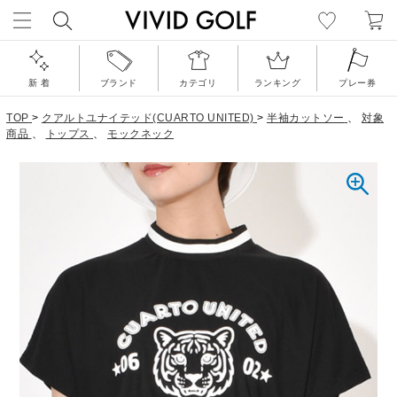
新 着
ブランド
カテゴリ
ランキング
プレー券
TOP
>
クアルトユナイテッド(CUARTO UNITED)
>
半袖カットソー
、
対象
商品
、
トップス
、
モックネック