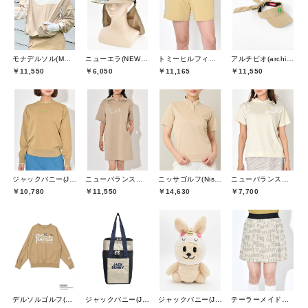
モナデルソル(MONA DELSOL)
ニューエラ(NEW ERA)
トミーヒルフィガーゴルフ(TOMMY HILFIGER GOLF)
アルチビオ(archivio)
￥11,550
￥6,050
￥11,165
￥11,550
ジャックバニー(Jack Bunny)
ニューバランスゴルフ(New Balance Golf)
ニッサゴルフ(Nissa Golf)
ニューバランスゴルフ(New Balance Golf)
￥10,780
￥11,550
￥14,630
￥7,700
デルソルゴルフ(DELSOL GOLF)
ジャックバニー(Jack Bunny)
ジャックバニー(Jack Bunny)
テーラーメイドゴルフ(TaylorMade Golf)