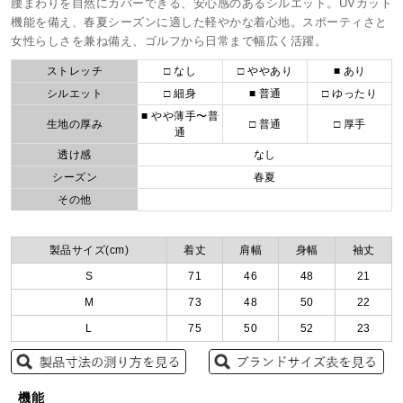
腰まわりを自然にカバーできる、安心感のあるシルエット。UVカット
機能を備え、春夏シーズンに適した軽やかな着心地。スポーティさと
女性らしさを兼ね備え、ゴルフから日常まで幅広く活躍。
ストレッチ
□ なし
□ ややあり
■ あり
シルエット
□ 細身
■ 普通
□ ゆったり
■ やや薄手〜普
生地の厚み
□ 普通
□ 厚手
通
透け感
なし
シーズン
春夏
その他
製品サイズ(cm)
着丈
肩幅
身幅
袖丈
S
71
46
48
21
M
73
48
50
22
L
75
50
52
23
機能