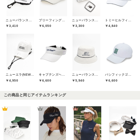
ニューバランスゴルフ(New Balance Golf)
ブリーフィングゴルフ(BRIEFING GOLF)
ニューバランスゴルフ(New Balance Golf)
トミーヒルフィガーゴルフ(TOMMY HILFIGER GOLF)
￥3,410
￥6,050
￥3,300
￥4,840
ニューエラ(NEW ERA)
キャプテンズヘルムゴルフ(Captains Helm Golf)
ニューバランスゴルフ(New Balance Golf)
パシフィックゴルフクラブ(Pacific GOLF CLUB)
￥4,950
￥6,600
￥5,940
￥6,600
この商品と同じアイテムランキング