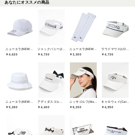
あなたにオススメの商品
ニューエラ(NEW ERA)
ジャックバニー(Jack Bunny)
ニューエラ(NEW ERA)
ラウドマウス(LOUDMOUTH)
￥4,620
￥4,730
￥3,300
￥4,730
ニューエラ(NEW ERA)
アディダスゴルフ(adidas golf)
ニッサゴルフ(Nissa Golf)
キャロウェイ(Callaway)
￥5,280
￥4,400
￥8,250
￥4,950