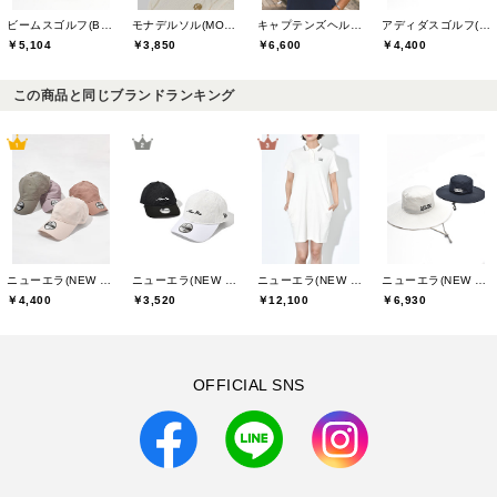
ビームスゴルフ(BEAMS GOLF)
モナデルソル(MONA DELSOL)
キャプテンズヘルムゴルフ(Captains Helm Golf)
アディダスゴルフ(adidas golf)
￥5,104
￥3,850
￥6,600
￥4,400
この商品と同じブランドランキング
ニューエラ(NEW ERA)
ニューエラ(NEW ERA)
ニューエラ(NEW ERA)
ニューエラ(NEW ERA)
￥4,400
￥3,520
￥12,100
￥6,930
OFFICIAL SNS