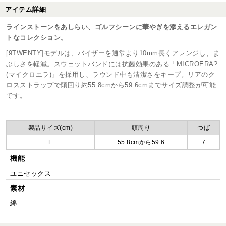
アイテム詳細
ラインストーンをあしらい、ゴルフシーンに華やぎを添えるエレガン
トなコレクション。
[9TWENTY]モデルは、バイザーを通常より10mm長くアレンジし、ま
ぶしさを軽減。スウェットバンドには抗菌効果のある「MICROERA?
(マイクロエラ)」を採用し、ラウンド中も清潔さをキープ。リアのク
ロスストラップで頭回り約55.8cmから59.6cmまでサイズ調整が可能
です。
製品サイズ(cm)
頭周り
つば
F
55.8cmから59.6
7
機能
ユニセックス
素材
綿