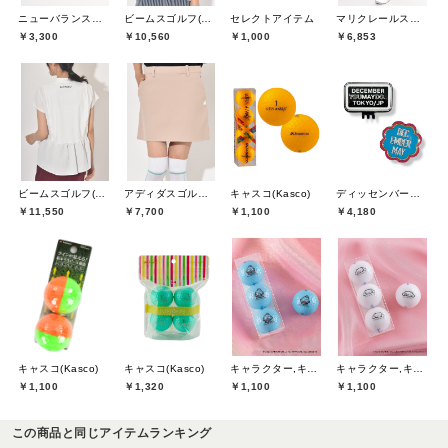
ニューバランスゴルフ(New Balance Golf)
ビームスゴルフ(BEAMS GOLF)
セレクトアイテム
マリクレールスポール(marie claire sport)
￥3,300
￥10,560
￥1,000
￥6,853
ビームスゴルフ(BEAMS GOLF)
アディダスゴルフ(adidas golf)
キャスコ(Kasco)
ディッセンバーメイ(DECEMBERMAY)
￥11,550
￥7,700
￥1,100
￥4,180
キャスコ(Kasco)
キャスコ(Kasco)
キャラクター,キャスコ(Kasco)
キャラクター,キャスコ(Kasco)
￥1,100
￥1,320
￥1,100
￥1,100
この商品と同じアイテムランキング