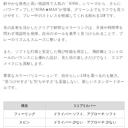
鮮やかな発色と高い視認性で人気の「KIRA」シリーズから、さらに
パワーアップした“KIRA★MAX”が登場。グリーン上でもラフでも見つ
けやすく、プレー中のストレスを軽減してくれる頼れる1球です。
光の反射を活かしたクリアで鮮明なカラーリングは、天候や時間帯を
問わず視認性を発揮。自分のボールを素早く見つけられることで、プ
レーのリズムもスムーズに整います。
また、ソフトな打感と安定した飛び性能を両立し、飛距離とコントロ
ールのバランスにも優れた設計。見た目の楽しさだけでなく、スコア
メイクにも貢献します。
豊富なカラーバリエーションで、自分らしい1球を選べるのも魅力。
“見つけやすさ”も“打ちやすさ”も妥協しない、新しいスタンダードボー
ルです。
構造
1コア1カバー
フィーリング
ドライバー:ソフト、アプローチ:ソフト
スピン
ドライバー:少ない アプローチ:少ない