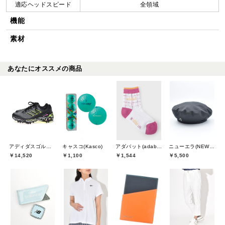
適応ヘッドスピード
全領域
機能
素材
あなたにオススメの商品
アディダスゴルフ(adidas golf)
キャスコ(Kasco)
アダバット(adabat)
ニューエラ(NEW ERA)
￥14,520
￥1,100
￥1,544
￥5,500