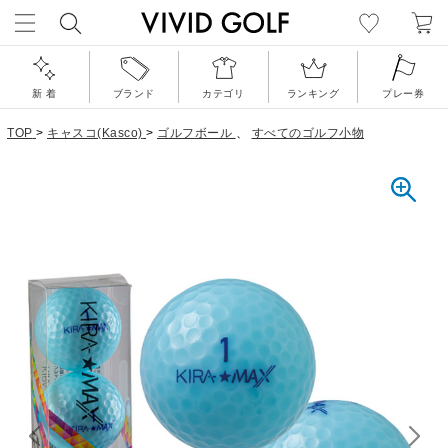
新 着
ブランド
カテゴリ
ランキング
プレー券
TOP
>
キャスコ(Kasco)
>
ゴルフボール
、
すべてのゴルフ小物