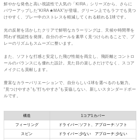
鮮やかな発色と高い視認性で人気の「KIRA」シリーズから、さらに
パワーアップした“KIRA★MAX”が登場。グリーン上でもラフでも見つ
けやすく、プレー中のストレスを軽減してくれる頼れる1球です。
光の反射を活かしたクリアで鮮明なカラーリングは、天候や時間帯を
問わず視認性を発揮。自分のボールを素早く見つけられることで、プ
レーのリズムもスムーズに整います。
また、ソフトな打感と安定した飛び性能を両立し、飛距離とコントロ
ールのバランスにも優れた設計。見た目の楽しさだけでなく、スコア
メイクにも貢献します。
豊富なカラーバリエーションで、自分らしい1球を選べるのも魅力。
“見つけやすさ”も“打ちやすさ”も妥協しない、新しいスタンダードボー
ルです。
構造
1コア1カバー
フィーリング
ドライバー:ソフト、アプローチ:ソフト
スピン
ドライバー:少ない アプローチ:少ない