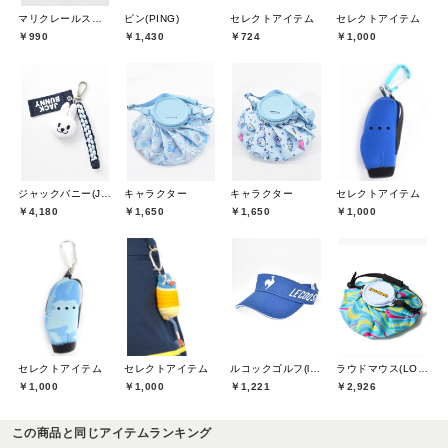
マリクレールスポール(marie claire sport)
ピン(PING)
セレクトアイテム
セレクトアイテム
￥990
￥1,430
￥724
￥1,000
ジャックバニー(Jack Bunny)
キャラクター
キャラクター
セレクトアイテム
￥4,180
￥1,650
￥1,650
￥1,000
セレクトアイテム
セレクトアイテム
ルコックゴルフ(le coq GOLF)
ラウドマウス(LOUDMOUTH)
￥1,000
￥1,000
￥1,221
￥2,926
この商品と同じアイテムランキング