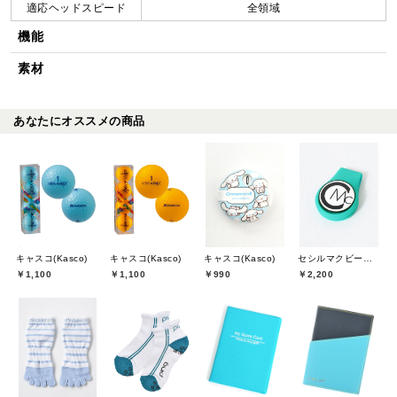
適応ヘッドスピード
全領域
機能
素材
あなたにオススメの商品
キャスコ(Kasco)
キャスコ(Kasco)
キャスコ(Kasco)
セシルマクビーグリーン(CECIL McBEE green)
￥1,100
￥1,100
￥990
￥2,200