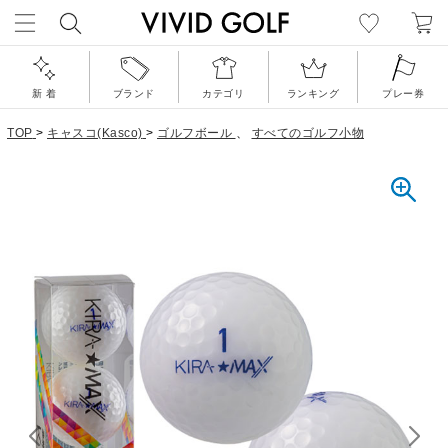
新 着
ブランド
カテゴリ
ランキング
プレー券
TOP
>
キャスコ(Kasco)
>
ゴルフボール
、
すべてのゴルフ小物