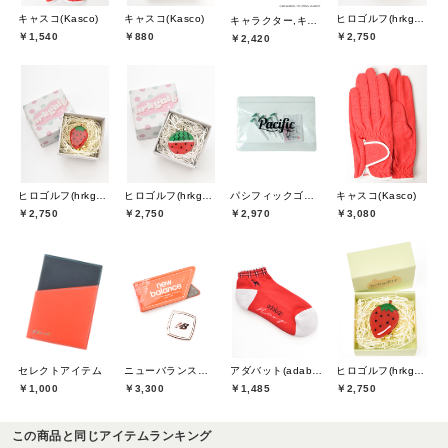
キャスコ(Kasco)
キャスコ(Kasco)
ヒロゴルフ(hrkgolf)
キャラクター,キャスコ(Kasco)
￥1,540
￥880
￥2,750
￥2,420
ヒロゴルフ(hrkgolf)
ヒロゴルフ(hrkgolf)
パシフィックゴルフクラブ(Pacific GOLF CLUB)
キャスコ(Kasco)
￥2,750
￥2,750
￥2,970
￥3,080
セレクトアイテム
ニューバランスゴルフ(New Balance Golf)
アダバット(adabat)
ヒロゴルフ(hrkgolf)
￥1,000
￥3,300
￥1,485
￥2,750
この商品と同じアイテムランキング