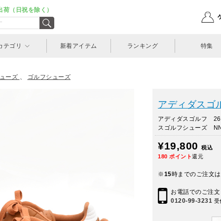
出荷（日祝を除く）
カテゴリ
新着アイテム
ランキング
特集
ューズ
、
ゴルフシューズ
アディダスゴルフ(a
アディダスゴルフ 26
スゴルフシューズ NN
¥19,800
税込
180
ポイント
還元
※
15
時までのご注文は
お電話でのご注文
0120-99-3231
受