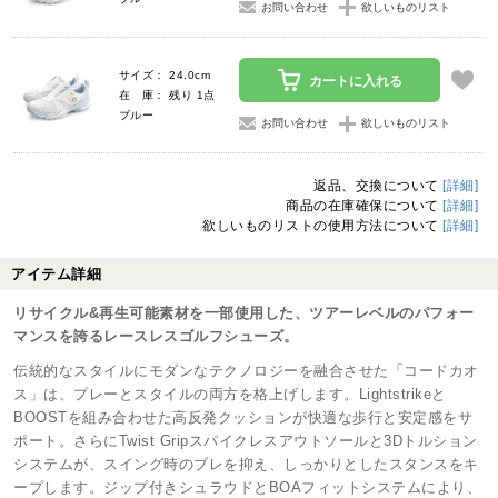
お問い合わせ
欲しいものリスト
サイズ： 24.0cm
カートに入れる
在 庫： 残り 1点
ブルー
お問い合わせ
欲しいものリスト
返品、交換について
[詳細]
商品の在庫確保について
[詳細]
欲しいものリストの使用方法について
[詳細]
アイテム詳細
リサイクル&再生可能素材を一部使用した、ツアーレベルのパフォー
マンスを誇るレースレスゴルフシューズ。
伝統的なスタイルにモダンなテクノロジーを融合させた「コードカオ
ス」は、プレーとスタイルの両方を格上げします。Lightstrikeと
BOOSTを組み合わせた高反発クッションが快適な歩行と安定感をサ
ポート。さらにTwist Gripスパイクレスアウトソールと3Dトルション
システムが、スイング時のブレを抑え、しっかりとしたスタンスをキ
ープします。ジップ付きシュラウドとBOAフィットシステムにより、