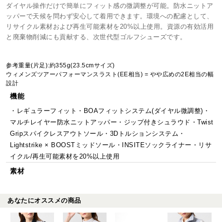
ダイヤル操作だけで簡単にフィット感の微調整が可能。防水ニットア
ッパーで天候を問わず安心して着用できます。環境への配慮として、
リサイクル素材および再生可能素材を20%以上使用。資源の有効活用
と廃棄物削減にも貢献する、次世代型ゴルフシューズです。
参考重量(片足):約355g(23.5cmサイズ)
ウィメンズツアーパフォーマンスラスト(EE相当) = やや広めの2E相当の幅
設計
機能
・レギュラーフィット・BOAフィットシステム(ダイヤル微調整)・
マルチレイヤー防水ニットアッパー・ジップ付きシュラウド・Twist
Gripスパイクレスアウトソール・3Dトルションシステム・
Lightstrike × BOOSTミッドソール・INSITEソックライナー・リサ
イクル/再生可能素材を20%以上使用
素材
あなたにオススメの商品