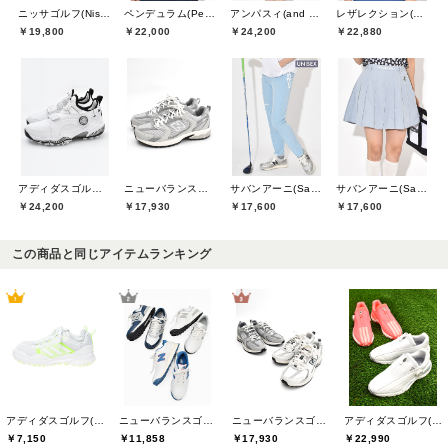
ニッサゴルフ(Nissa Golf)
ペンデュラム(Pendulum)
アンパスィ(and per se)
レザレクション(Resurrection)
￥19,800
￥22,000
￥24,200
￥22,880
アディダスゴルフ(adidas golf)
ニューバランスゴルフ(New Balance Golf)
サバンアーニ(SaVaNNI aaNI)
サバンアーニ(SaVaNNI aaNI)
￥24,200
￥17,930
￥17,600
￥17,600
この商品と同じアイテムランキング
アディダスゴルフ(adidas golf)
ニューバランスゴルフ(New Balance Golf)
ニューバランスゴルフ(New Balance Golf)
アディダスゴルフ(adidas golf)
￥7,150
￥11,858
￥17,930
￥22,990