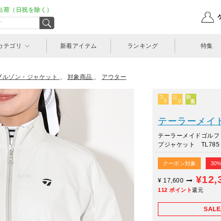
出荷（日祝を除く）
カテゴリ
新着アイテム
ランキング
特集
ブルゾン・ジャケット
、
対象商品
、
アウター
テーラーメイドゴル
テーラーメイドゴルフ
プジャケット TL785
クーポン対象
30
¥12,
¥
17,600
112
ポイント
還元
SAL