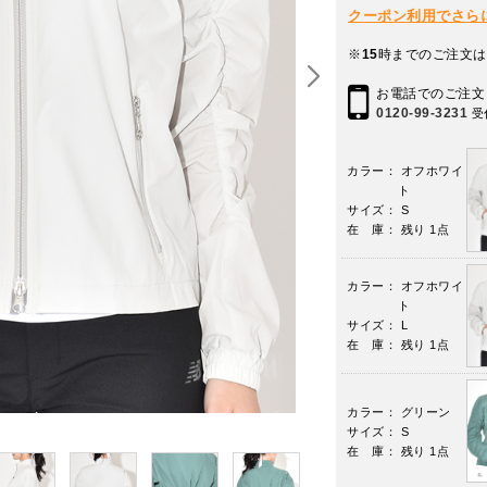
クーポン利用でさらに10
※
15
時までのご注文は
お電話でのご注文
0120-99-3231
受
カラー： オフホワイ
ト
サイズ： S
在 庫： 残り 1点
カラー： オフホワイ
ト
サイズ： L
在 庫： 残り 1点
カラー： グリーン
サイズ： S
在 庫： 残り 1点