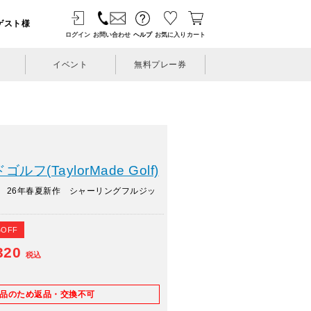
ゲスト様
ログイン
お問い合わせ
ヘルプ
お気に入り
カート
イベント
無料プレー券
フ(TaylorMade Golf)
 26年春夏新作 シャーリングフルジッ
%OFF
320
税込
E品のため返品・交換不可