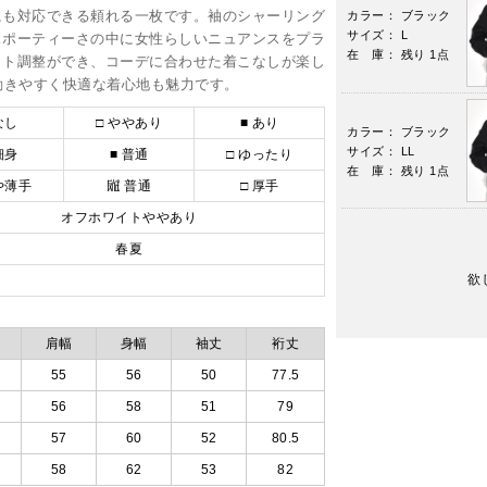
にも対応できる頼れる一枚です。袖のシャーリング
カラー： ブラック
サイズ： L
スポーティーさの中に女性らしいニュアンスをプラ
在 庫： 残り 1点
ット調整ができ、コーデに合わせた着こなしが楽し
動きやすく快適な着心地も魅力です。
なし
□ ややあり
■ あり
カラー： ブラック
サイズ： LL
細身
■ 普通
□ ゆったり
在 庫： 残り 1点
や薄手
𗡃 普通
□ 厚手
オフホワイトややあり
春夏
欲
肩幅
身幅
袖丈
裄丈
55
56
50
77.5
56
58
51
79
57
60
52
80.5
58
62
53
82