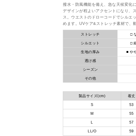
撥水・防風機能を備え、急な天候変化
デザインが程よいアクセントになり、
ス。ウエストのドローコードでシルエ
めます。UVケア&ストレッチ素材で、
ストレッチ
□ 
シルエット
□ 
生地の厚み
■ や
透け感
シーズン
その他
製品サイズ(cm)
着丈
S
53
M
55
L
57
LL/O
59