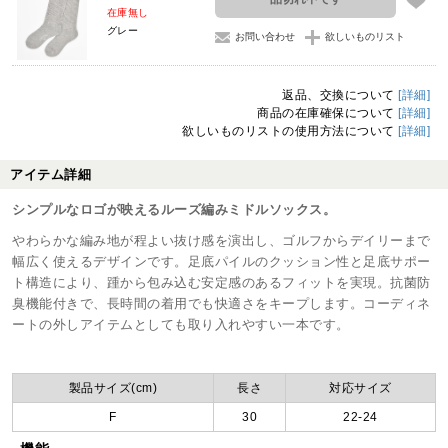
在庫無し
グレー
お問い合わせ
欲しいものリスト
返品、交換について
[詳細]
商品の在庫確保について
[詳細]
欲しいものリストの使用方法について
[詳細]
アイテム詳細
シンプルなロゴが映えるルーズ編みミドルソックス。
やわらかな編み地が程よい抜け感を演出し、ゴルフからデイリーまで
幅広く使えるデザインです。足底パイルのクッション性と足底サポー
ト構造により、踵から包み込む安定感のあるフィットを実現。抗菌防
臭機能付きで、長時間の着用でも快適さをキープします。コーディネ
ートの外しアイテムとしても取り入れやすい一本です。
製品サイズ(cm)
長さ
対応サイズ
F
30
22-24