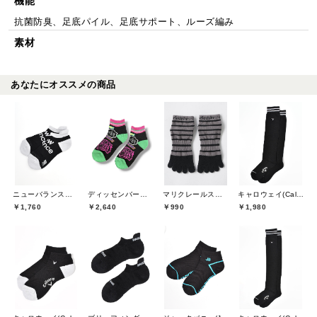
機能
抗菌防臭、足底パイル、足底サポート、ルーズ編み
素材
あなたにオススメの商品
ニューバランスゴルフ(New Balance Golf)
ディッセンバーメイ(DECEMBERMAY)
マリクレールスポール(marie claire sport)
キャロウェイ(Callaway)
￥1,760
￥2,640
￥990
￥1,980