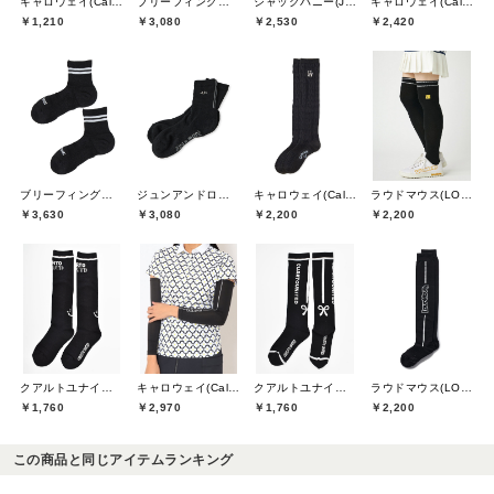
キャロウェイ(Callaway)
ブリーフィングゴルフ(BRIEFING GOLF)
ジャックバニー(Jack Bunny)
キャロウェイ(Callaway)
￥1,210
￥3,080
￥2,530
￥2,420
ブリーフィングゴルフ(BRIEFING GOLF)
ジュンアンドロペ(JUN&ROPE)
キャロウェイ(Callaway)
ラウドマウス(LOUDMOUTH)
￥3,630
￥3,080
￥2,200
￥2,200
クアルトユナイテッド(CUARTO UNITED)
キャロウェイ(Callaway)
クアルトユナイテッド(CUARTO UNITED)
ラウドマウス(LOUDMOUTH)
￥1,760
￥2,970
￥1,760
￥2,200
この商品と同じアイテムランキング