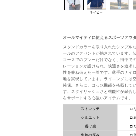
ネイビー
オールマイティに使えるスポーツアウ
スタンドカラーを取り入れたシンプル
ールのアクセントが施されています。N
コースでのプレーだけでなく、街中で
レーションが設けられ、快適さを追求
性を兼ね備えた一着です。薄手のナイ
地を実現しています。ライニングには
確保。さらに、はっ水機能を搭載して
す。スタイリッシュさと機能性が融合
をサポートする心強いアイテムです。
ストレッチ
□ 
シルエット
□ 
透け感
□ 
生地の厚み
□ 