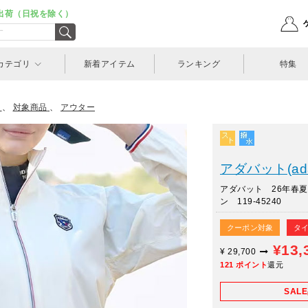
出荷（日祝を除く）
カテゴリ
新着アイテム
ランキング
特集
、
対象商品
、
アウター
アダバット(ada
アダバット 26年春
ン 119-45240
クーポン対象
タイ
¥13,
¥
29,700
121
ポイント
還元
SAL