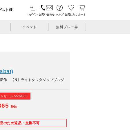
ゲスト様
ログイン
お問い合わせ
ヘルプ
お気に入り
カート
イベント
無料プレー券
bat)
夏新作 【N】ライトタフタジップブルゾ
ムセール 55%OFF
365
税込
E品のため返品・交換不可