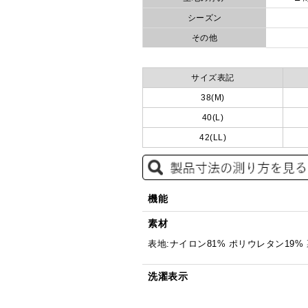
シーズン
その他
サイズ表記
38(M)
40(L)
42(LL)
機能
素材
表地:ナイロン81% ポリウレタン19%
洗濯表示