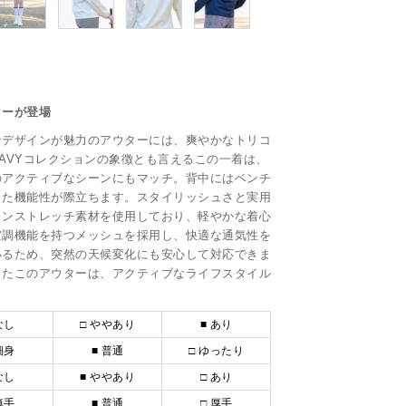
ターが登場
なデザインが魅力のアウターには、爽やかなトリコ
AVYコレクションの象徴とも言えるこの一着は、
のアクティブなシーンにもマッチ。背中にはベンチ
した機能性が際立ちます。スタイリッシュさと実用
ロンストレッチ素材を使用しており、軽やかな着心
空調機能を持つメッシュを採用し、快適な通気性を
いるため、突然の天候変化にも安心して対応できま
したこのアウターは、アクティブなライフスタイル
なし
□ ややあり
■ あり
細身
■ 普通
□ ゆったり
なし
■ ややあり
□ あり
薄手
■ 普通
□ 厚手