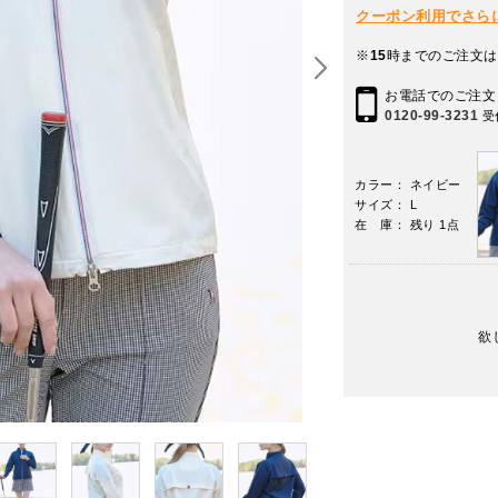
クーポン利用でさらに10
※
15
時までのご注文は
お電話でのご注文
0120-99-3231
受
カラー： ネイビー
サイズ： L
在 庫： 残り 1点
欲