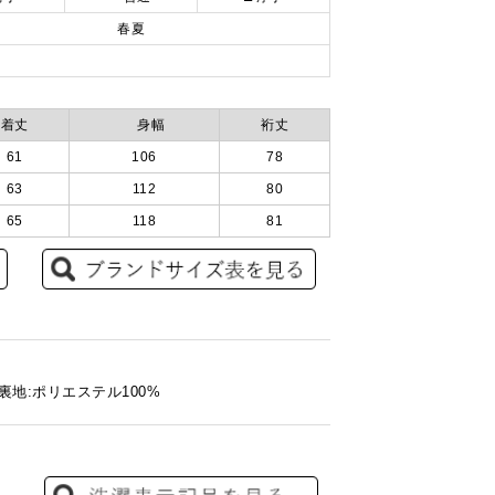
春夏
着丈
身幅
裄丈
61
106
78
63
112
80
65
118
81
 裏地:ポリエステル100%