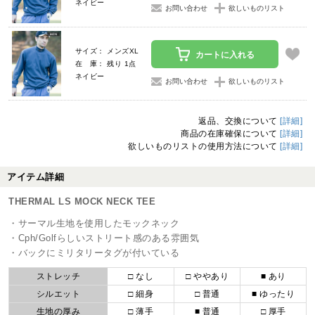
ネイビー
お問い合わせ
欲しいものリスト
サイズ： メンズXL
カートに入れる
在 庫： 残り 1点
ネイビー
お問い合わせ
欲しいものリスト
返品、交換について
[詳細]
商品の在庫確保について
[詳細]
欲しいものリストの使用方法について
[詳細]
アイテム詳細
THERMAL LS MOCK NECK TEE
・サーマル生地を使用したモックネック
・Cph/Golfらしいストリート感のある雰囲気
・バックにミリタリータグが付いている
ストレッチ
□ なし
□ ややあり
■ あり
シルエット
□ 細身
□ 普通
■ ゆったり
生地の厚み
□ 薄手
■ 普通
□ 厚手