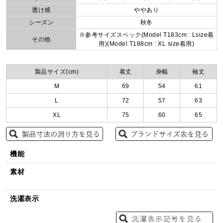
透け感
ややあり
シーズン
秋冬
※参考サイズスペック(Model T183cm : Lsize着
その他
用)(Model T188cm : XL size着用)
製品サイズ(cm)
着丈
身幅
袖丈
M
69
54
61
L
72
57
63
XL
75
60
65
機能
素材
洗濯表示