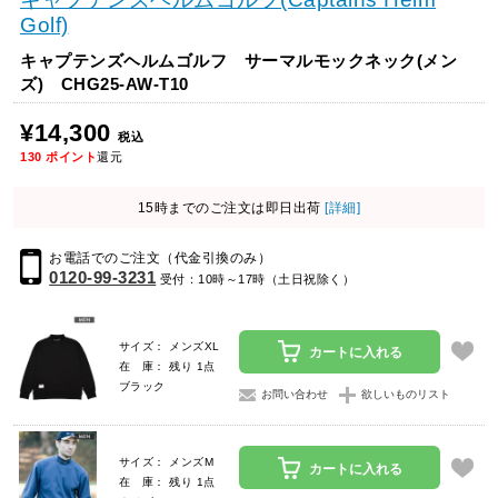
Golf)
キャプテンズヘルムゴルフ サーマルモックネック(メン
ズ) CHG25-AW-T10
¥14,300
税込
130
ポイント
還元
15時までのご注文は即日出荷
[詳細]
お電話でのご注文（代金引換のみ）
0120-99-3231
受付：10時～17時（土日祝除く）
サイズ： メンズXL
カートに入れる
在 庫： 残り 1点
ブラック
お問い合わせ
欲しいものリスト
サイズ： メンズM
カートに入れる
在 庫： 残り 1点