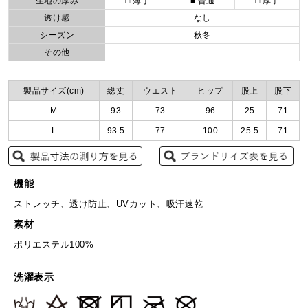
生地の厚み
□ 薄手
■ 普通
□ 厚手
透け感
なし
シーズン
秋冬
その他
製品サイズ(cm)
総丈
ウエスト
ヒップ
股上
股下
M
93
73
96
25
71
L
93.5
77
100
25.5
71
機能
ストレッチ、透け防止、UVカット、吸汗速乾
素材
ポリエステル100%
洗濯表示