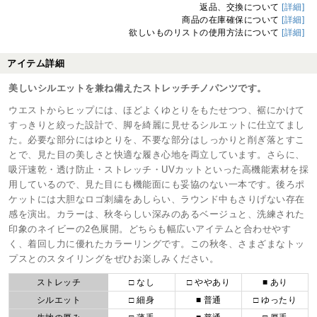
返品、交換について
[詳細]
商品の在庫確保について
[詳細]
欲しいものリストの使用方法について
[詳細]
アイテム詳細
美しいシルエットを兼ね備えたストレッチチノパンツです。
ウエストからヒップには、ほどよくゆとりをもたせつつ、裾にかけて
すっきりと絞った設計で、脚を綺麗に見せるシルエットに仕立てまし
た。必要な部分にはゆとりを、不要な部分はしっかりと削ぎ落とすこ
とで、見た目の美しさと快適な履き心地を両立しています。さらに、
吸汗速乾・透け防止・ストレッチ・UVカットといった高機能素材を採
用しているので、見た目にも機能面にも妥協のない一本です。後ろポ
ケットには大胆なロゴ刺繍をあしらい、ラウンド中もさりげない存在
感を演出。カラーは、秋冬らしい深みのあるベージュと、洗練された
印象のネイビーの2色展開。どちらも幅広いアイテムと合わせやす
く、着回し力に優れたカラーリングです。この秋冬、さまざまなトッ
プスとのスタイリングをぜひお楽しみください。
ストレッチ
□ なし
□ ややあり
■ あり
シルエット
□ 細身
■ 普通
□ ゆったり