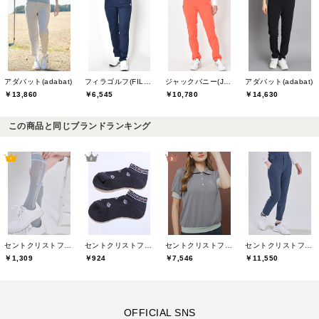
アダバット(adabat)
フィラゴルフ(FILA GOLF)
ジャックバニー(Jack Bunny)
アダバット(adabat)
￥13,860
￥6,545
￥10,780
￥14,630
この商品と同じブランドランキング
セントクリストファーゴルフ(St.ChristopherGolf)
セントクリストファーゴルフ(St.ChristopherGolf)
セントクリストファーゴルフ(St.ChristopherGolf)
セントクリストファーゴルフ(St.ChristopherGolf)
￥1,309
￥924
￥7,546
￥11,550
OFFICIAL SNS