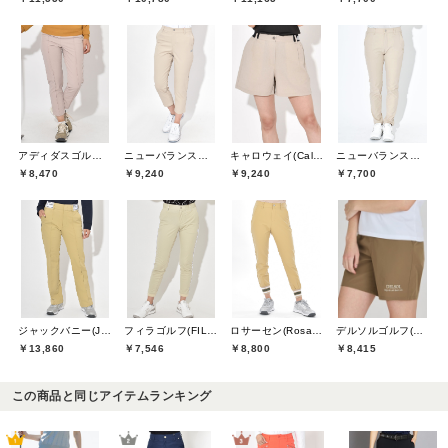
アディダスゴルフ(adidas golf)
ニューバランスゴルフ(New Balance Golf)
キャロウェイ(Callaway)
ニューバランスゴルフ(New Balance Golf)
￥8,470
￥9,240
￥9,240
￥7,700
ジャックバニー(Jack Bunny)
フィラゴルフ(FILA GOLF)
ロサーセン(Rosasen)
デルソルゴルフ(DELSOL GOLF)
￥13,860
￥7,546
￥8,800
￥8,415
この商品と同じアイテムランキング