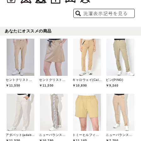
あなたにオススメの商品
セントクリストファーゴルフ(St.ChristopherGolf)
セントクリストファーゴルフ(St.ChristopherGolf)
キャロウェイ(Callaway)
ピン(PING)
￥11,550
￥11,550
￥10,890
￥9,240
アダバット(adabat)
ニューバランスゴルフ(New Balance Golf)
トミーヒルフィガーゴルフ(TOMMY HILFIGER GOLF)
ニューバランスゴルフ(New Balance Golf)
￥11,550
￥10,780
￥11,165
￥7,700