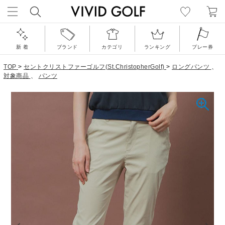
新 着
ブランド
カテゴリ
ランキング
プレー券
TOP
>
セントクリストファーゴルフ(St.ChristopherGolf)
>
ロングパンツ
、
対象商品
、
パンツ