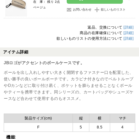
在 庫： 残り 2点
ベージュ
お問い合わせ
欲しいものリスト
返品、交換について
[詳細]
商品の在庫確保について
[詳細]
欲しいものリストの使用方法について
[詳細]
アイテム詳細
JBロゴがアクセントのボールケースです。
ボールを出し入れしやすい大きく開閉するファスナー口を配置した、
使い勝手の良いボールポーチです。カラビナ付きなのでベルトループ
やDカンなどに取り付け易く、ポケットを膨らませることなくボール
やティーを携帯できます。同シリーズの、カートバッグやシューズケ
ースなど合わせて使用するのもオススメ。
製品サイズ(cm)
縦
横
マチ
F
5
8.5
4
機能