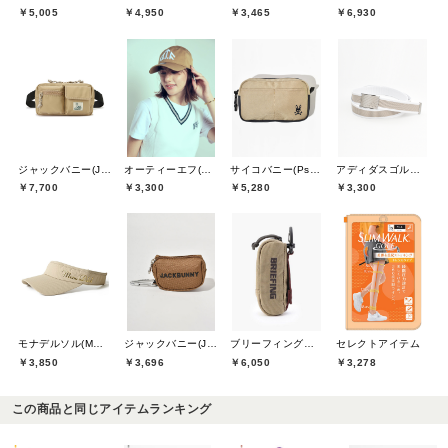
￥5,005
￥4,950
￥3,465
￥6,930
ジャックバニー(Jack Bunny)
オーティーエフ(O.T.F)
サイコバニー(Psycho Bunny)
アディダスゴルフ(adidas golf)
￥7,700
￥3,300
￥5,280
￥3,300
モナデルソル(MONA DELSOL)
ジャックバニー(Jack Bunny)
ブリーフィングゴルフ(BRIEFING GOLF)
セレクトアイテム
￥3,850
￥3,696
￥6,050
￥3,278
この商品と同じアイテムランキング